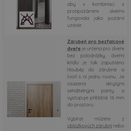
aby v kombinaci s
protipožárními dveřmi
fungovala jako požární
uzávěr.
Zárubeň pro bezfalcové
dveře
je určena pro dveře
bez polodrážky, dveřní
křídlo je tak zapuštěno
hlouběji do zárubně a
tvoří s ní jednu rovinu. Je
osazena skrytými
seřiditelnými panty a
vystupuje přibližně 16 mm
do prostoru.
Vybírat můžete z
obložkových zárubní
nebo