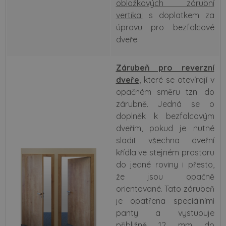
obložkových zárubní
vertikal
s doplatkem za
úpravu pro bezfalcové
dveře.
Zárubeň pro reverzní
dveře
, které se otevírají v
opačném směru tzn. do
zárubně. Jedná se o
doplněk k bezfalcovým
dveřím, pokud je nutné
sladit všechna dveřní
křídla ve stejném prostoru
do jedné roviny i přesto,
že jsou opačně
orientované. Tato zárubeň
je opatřena speciálními
panty a vystupuje
přibližně 12 mm do