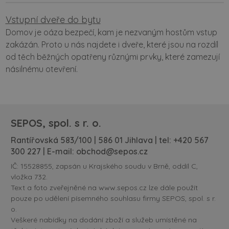
Vstupní dveře do bytu
Domov je oáza bezpečí, kam je nezvaným hostům vstup
zakázán. Proto u nás najdete i dveře, které jsou na rozdíl
od těch běžných opatřeny různými prvky, které zamezují
násilnému otevření.
SEPOS, spol. s r. o.
Rantířovská 583/100 | 586 01 Jihlava | tel:
+420 567
300 227
| E-mail:
obchod@sepos.cz
IČ: 15528855, zapsán u Krajského soudu v Brně, oddíl C,
vložka 732.
Text a foto zveřejněné na www.sepos.cz lze dále použít
pouze po udělení písemného souhlasu firmy SEPOS, spol. s r.
o.
Veškeré nabídky na dodání zboží a služeb umístěné na