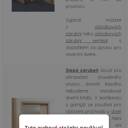
prostoru.
Vybírat můžete
z
obložkových
zárubní
nebo
obložkových
zárubní vertikal
s
doplatkem za úpravu pro
reverzní dveře.
Sle
pá zárubeň
slouží pro
ohraničení stavebního
otvoru, dovnitř kterého
nebudeme instalovat
dveřní křídlo. V kombinaci
s garnýží se používá pro
obložení průchodu u
dveří
posuvných po zdi
. Není
opatřena panty ani
Tyto webové stránky používají