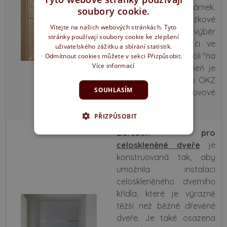
protiplechem pro zámek.
soubory cookie.
Stejně jako u obložkové
Vítejte na našich webových stránkách. Tyto
zárubně je možný výběr
stránky používají soubory cookie ke zlepšení
spoje "na pokos" či ve
uživatelského zážitku a sbírání statistik.
variantě
vertikal
neboli "na
Odmítnout cookies můžete v sekci Přizpůsobit.
Více informací
tupo." Slepou zárubeň je
možné vyrobit i jako OKZ
SOUHLASÍM
(obklad původní kovové
zárubně).
PŘIZPŮSOBIT
Zárubeň pro
celoskleněné dveře
je
konstruovaná tak, aby
umožnila instalaci
celoskleněného dveřního
křídla, které je výrazně
těžší než běžné dřevěné
dveře. Je také osazena