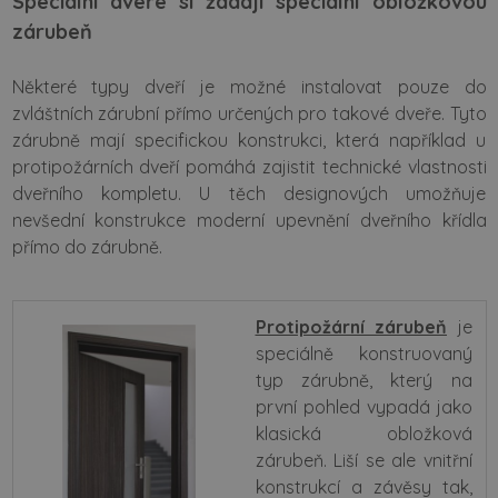
Speciální dveře si žádají speciální obložkovou
zárubeň
Některé typy dveří je možné instalovat pouze do
zvláštních zárubní přímo určených pro takové dveře. Tyto
zárubně mají specifickou konstrukci, která například u
protipožárních dveří pomáhá zajistit technické vlastnosti
dveřního kompletu. U těch designových umožňuje
nevšední konstrukce moderní upevnění dveřního křídla
přímo do zárubně.
Protipožární zárubeň
je
speciálně konstruovaný
typ zárubně, který na
první pohled vypadá jako
klasická obložková
zárubeň. Liší se ale vnitřní
konstrukcí a závěsy tak,