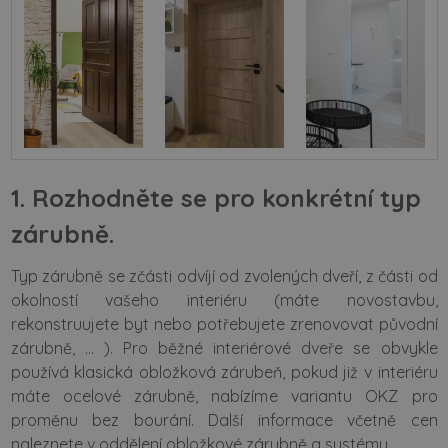
1. Rozhodněte se pro konkrétní typ
zárubně.
Typ zárubně se zčásti odvíjí od zvolených dveří, z části od
okolností vašeho interiéru (máte novostavbu,
rekonstruujete byt nebo potřebujete zrenovovat původní
zárubně, ... ). Pro běžné interiérové dveře se obvykle
používá klasická obložková zárubeň, pokud již v interiéru
máte ocelové zárubně, nabízíme variantu OKZ pro
proměnu bez bourání. Další informace včetně cen
naleznete v oddělení
obložkové zárubně a systémy
.