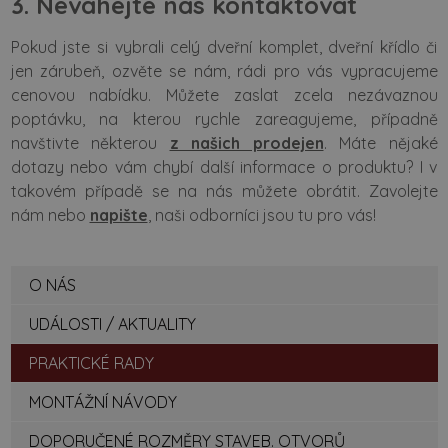
3. Neváhejte nás kontaktovat
Pokud jste si vybrali celý dveřní komplet, dveřní křídlo či
jen zárubeň, ozvěte se nám, rádi pro vás vypracujeme
cenovou nabídku. Můžete zaslat zcela nezávaznou
poptávku, na kterou rychle zareagujeme, případně
navštivte některou
z našich prodejen
. Máte nějaké
dotazy nebo vám chybí další informace o produktu? I v
takovém případě se na nás můžete obrátit. Zavolejte
nám nebo
napište
, naši odborníci jsou tu pro vás!
O NÁS
UDÁLOSTI / AKTUALITY
PRAKTICKÉ RADY
MONTÁŽNÍ NÁVODY
DOPORUČENÉ ROZMĚRY STAVEB. OTVORŮ