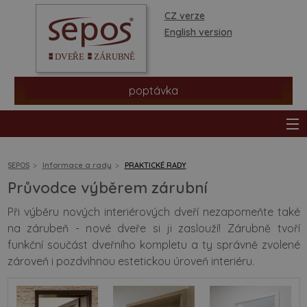
CZ verze
English version
poptávka
SEPOS
Informace a rady
PRAKTICKÉ RADY
Průvodce výběrem zárubní
produkty
Při výběru nových interiérových dveří nezapomeňte také
na zárubeň - nové dveře si ji zaslouží! Zárubně tvoří
prodejní síť
funkční součást dveřního kompletu a ty správně zvolené
zároveň i pozdvihnou estetickou úroveň interiéru.
informace a rady