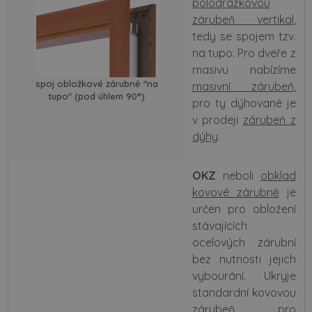
polodrážkovou
zárubeň vertikal
,
tedy se spojem tzv.
na tupo. Pro dveře z
masivu nabízíme
spoj obložkové zárubně "na
masivní zárubeň
,
tupo" (pod úhlem 90°)
pro ty dýhované je
v prodeji
zárubeň z
dýhy
.
OKZ
neboli
obklad
kovové zárubně
je
určen pro obložení
stávajících
ocelových zárubní
bez nutnosti jejich
vybourání. Ukryje
standardní kovovou
zárubeň, pro