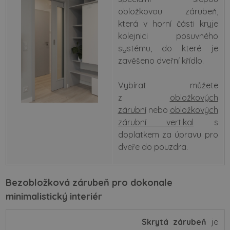
obložkovou zárubeň,
která v horní části kryje
kolejnici posuvného
systému, do které je
zavěšeno dveřní křídlo.
Vybírat můžete
z
obložkových
zárubní
nebo
obložkových
zárubní vertikal
s
doplatkem za úpravu pro
dveře do pouzdra.
Bezobložková zárubeň pro dokonale
minimalistický interiér
Skrytá zárubeň
je