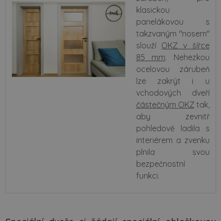
klasickou
panelákovou s
takzvaným "nosem"
slouží
OKZ v šířce
85 mm
. Nehezkou
ocelovou zárubeň
lze zakrýt i u
vchodových dveří
částečným OKZ
tak,
aby zevnitř
pohledově ladila s
interiérem a zvenku
plnila svou
bezpečnostní
funkci.