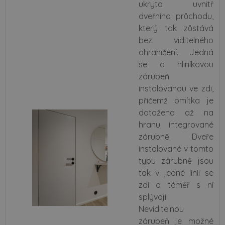
ukryta uvnitř
dveřního průchodu,
který tak zůstává
bez viditelného
ohraničení. Jedná
se o hliníkovou
zárubeň
instalovanou ve zdi,
přičemž omítka je
dotažena až na
hranu integrované
zárubně. Dveře
instalované v tomto
typu zárubně jsou
tak v jedné linii se
zdí a téměř s ní
splývají.
Neviditelnou
zárubeň je možné