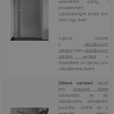
speciálními panty i
protiplechem
uzpůsobenými právě pro
tento typ dveří.
Vybírat můžete
z
obložkových
zárubní
nebo
obložkových
zárubní vertikal
s
doplatkem za úpravu pro
celoskleněné dveře.
Dělená zárubeň
slouží
pro
posuvné dveře
zasouvající se do
obložkového stavebního
pouzdra. Jedná se o
speciální slepou