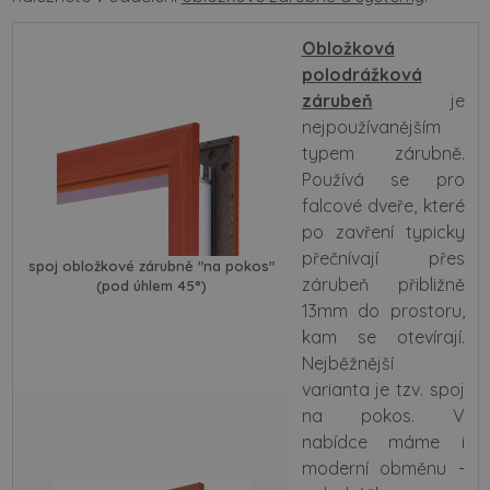
Obložková
polodrážková
zárubeň
je
nejpoužívanějším
typem zárubně.
Používá se pro
falcové dveře, které
po zavření typicky
přečnívají přes
spoj obložkové zárubně "na pokos"
zárubeň přibližně
(pod úhlem 45°)
13mm do prostoru,
kam se otevírají.
Nejběžnější
varianta je tzv. spoj
na pokos. V
nabídce máme i
moderní obměnu -