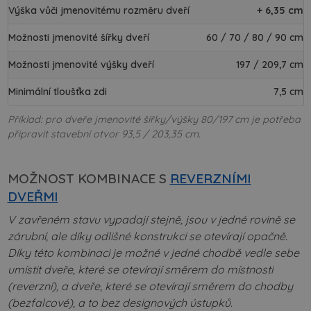
Výška vůči jmenovitému rozměru dveří
+ 6,35 cm
Možnosti jmenovité šířky dveří
60 / 70 / 80 / 90 cm
Možnosti jmenovité výšky dveří
197 / 209,7 cm
Minimální tloušťka zdi
7,5 cm
Příklad: pro dveře jmenovité šířky/výšky 80/197 cm je potřeba
připravit stavební otvor 93,5 / 203,35 cm.
MOŽNOST KOMBINACE S
REVERZNÍMI
DVEŘMI
V zavřeném stavu vypadají stejně, jsou v jedné rovině se
zárubní, ale díky odlišné konstrukci se otevírají opačně.
Díky této kombinaci je možné v jedné chodbě vedle sebe
umístit dveře, které se otevírají směrem do místnosti
(reverzní), a dveře, které se otevírají směrem do chodby
(bezfalcové), a to bez designových ústupků.