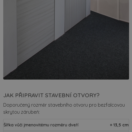
JAK PŘIPRAVIT STAVEBNÍ OTVORY?
Doporučený rozměr stavebního otvoru pro bezfalcovou
skrytou zárubeň:
Šířka vůči jmenovitému rozměru dveří
+ 13,5 cm