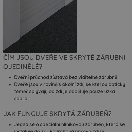
ČÍM JSOU DVEŘE VE SKRYTÉ ZÁRUBNI
OJEDINĚLÉ?
Dveřní průchod zůstává bez viditelné zárubně.
Dveře jsou v rovině s okolní zdí, se kterou opticky
téměř splývají, od zdi je odděluje pouze úzká
spára.
JAK FUNGUJE SKRYTÁ ZÁRUBEŇ?
Jedná se o speciální hliníkovou zárubeň, která se
instaluje do zdi. Povrchová úprava zdi je