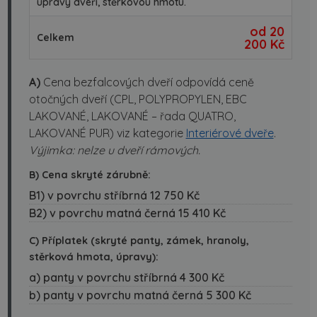
úpravy dveří, stěrkovou hmotu.
od 20
Celkem
200 Kč
A)
Cena bezfalcových dveří odpovídá ceně
otočných dveří (CPL, POLYPROPYLEN, EBC
LAKOVANÉ, LAKOVANÉ – řada QUATRO,
LAKOVANÉ PUR) viz kategorie
Interiérové dveře
.
Výjimka: nelze u dveří rámových.
B) Cena skryté zárubně:
B1) v povrchu stříbrná 12 750 Kč
B2) v povrchu matná černá 15 410 Kč
C) Příplatek (skryté panty, zámek, hranoly,
stěrková hmota, úpravy):
a) panty v povrchu stříbrná 4 300 Kč
b) panty v povrchu matná černá 5 300 Kč