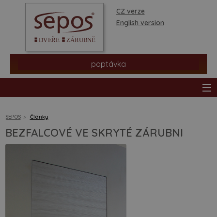
CZ verze
English version
poptávka
SEPOS
Články
BEZFALCOVÉ VE SKRYTÉ ZÁRUBNI
produkty
prodejní síť
informace a rady