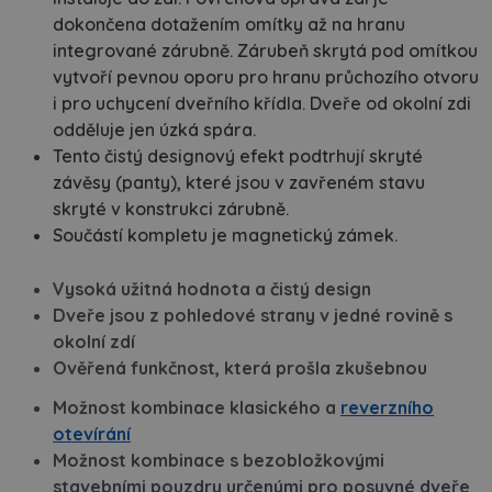
dokončena dotažením omítky až na hranu
integrované zárubně. Zárubeň skrytá pod omítkou
vytvoří pevnou oporu pro hranu průchozího otvoru
i pro uchycení dveřního křídla. Dveře od okolní zdi
odděluje jen úzká spára.
Tento čistý designový efekt podtrhují skryté
závěsy (panty), které jsou v zavřeném stavu
skryté v konstrukci zárubně.
Součástí kompletu je magnetický zámek.
Vysoká užitná hodnota a čistý design
Dveře jsou z pohledové strany v jedné rovině s
okolní zdí
Ověřená funkčnost, která prošla zkušebnou
Možnost kombinace klasického a
reverzního
otevírání
Možnost kombinace s bezobložkovými
stavebními pouzdry určenými pro posuvné dveře