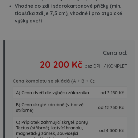
Vhodné do zdi i sádrokartonové příčky (min.
tloušťka zdi je 7,5 cm), vhodné i pro atypické
výšky dveří
Cena od:
20 200 Kč
bez DPH / KOMPLET
Cena kompletu se skládá (A + B + C):
A) Cena dveří dle výběru zákazníka
od 3 150 Kč
B) Cena skryté zárubně (v barvě
od 12 750 Kč
stříbrné)
C) Příplatek zahrnující skryté panty
Tectus (stříbrné), kotvící hranoly,
od 4 300 Kč
magnetický zámek, související