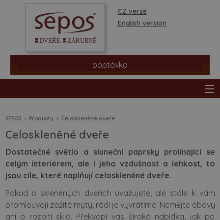
CZ verze
English version
poptávka
SEPOS
Produkty
Celoskleněné dveře
Celoskleněné dveře
produkty
Dostatečné světlo a sluneční paprsky prolínající se
celým interiérem, ale i jeho vzdušnost a lehkost, to
prodejní síť
jsou cíle, které naplňují celoskleněné dveře.
Pokud o skleněných dveřích uvažujete, ale stále k vám
informace a rady
promlouvají zažité mýty, rádi je vyvrátíme. Nemějte obavy
ani o rozbití skla. Překvapí vás široká nabídka, jak po