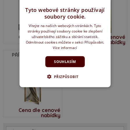
Tyto webové stránky používají
soubory cookie.
Vítejte na našich webových stránkách. Tyto
stránky používají soubory cookie ke zlepšení
Cena dle cenové
Cena dle cenové
uživatelského zážitku a sbírání statistik.
nabídky
nabídky
Odmítnout cookies můžete v sekci Přizpůsobit.
Více informací
PŘÍKLADY MOTIVŮ
SOUHLASÍM
PŘIZPŮSOBIT
Cena dle cenové
nabídky