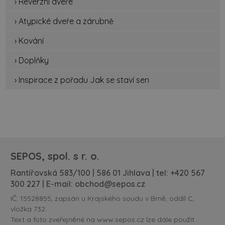
› Reverzní dveře
› Atypické dveře a zárubně
› Kování
› Doplňky
› Inspirace z pořadu Jak se staví sen
SEPOS, spol. s r. o.
Rantířovská 583/100 | 586 01 Jihlava | tel:
+420 567
300 227
| E-mail:
obchod@sepos.cz
IČ: 15528855, zapsán u Krajského soudu v Brně, oddíl C,
vložka 732.
Text a foto zveřejněné na www.sepos.cz lze dále použít