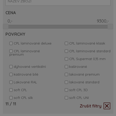
CENA
POVRCHY
CPL laminované deluxe
CPL laminované klasik
CPL laminované
CPL laminované standard
premium
CPL Supermat 0,15 mm
dýhované vertikální
kašírované
kašírované bílé
lakované premium
Lakované RAL
lakované standard
soft CPL
soft CPL 3D
soft CPL silk
soft CPL UNI
11
/ 11
Zrušit filtry