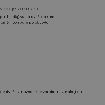
kem je zárubeň
pro hladký vstup dveří do rámu.
ovnoměrnou spáru po obvodu.
kde dveře zarovnané se zárubní nezasahují do