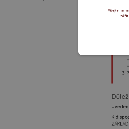
Ce
Vítejte na n
zážit
Det
C
I
C
P
Důlež
Uvedené
K dispo
ZÁKLADN