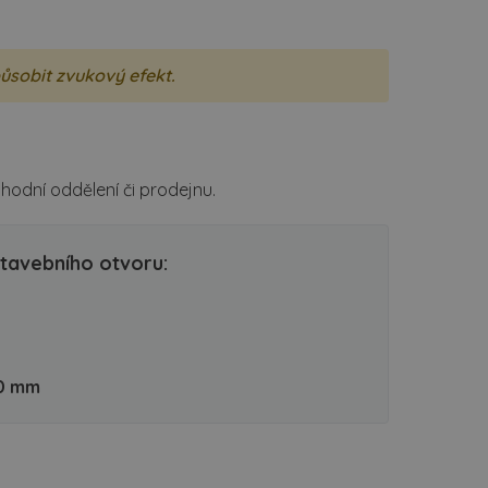
působit zvukový efekt.
odní oddělení či prodejnu.
tavebního otvoru:
0 mm