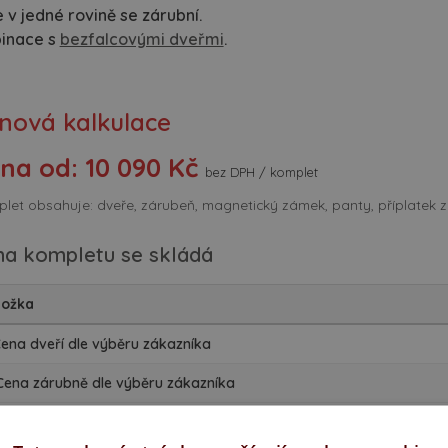
 v jedné rovině se zárubní.
inace s
bezfalcovými dveřmi
.
nová kalkulace
na od: 10 090 Kč
bez DPH / komplet
let obsahuje: dveře, zárubeň, magnetický zámek, panty, příplatek z
na kompletu se skládá
ložka
 Cena dveří dle výběru zákazníka
 Cena zárubně dle výběru zákazníka
Příplatek za skryté panty Tectus, úpravu dveří a zárubně,
gnetický zámek