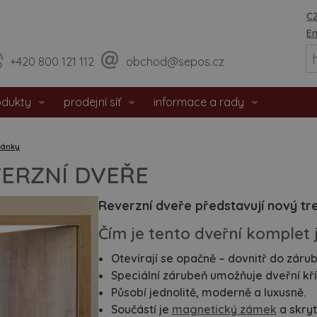
CZ
En
+420 800 121 112
obchod@sepos.cz
odukty
prodejní síť
informace a rady
eriérové dveře
prodejny
o nás
lánky
hodové dveře
sídlo firmy
události / aktuality
ERZNÍ DVEŘE
zpečnostní dveře
praktické rady
Reverzní dveře představují nový tr
tipožární dveře
montážní návody
Čím je tento dveřní komplet
Otevírají se opačně – dovnitř do zárub
 dveře
doporučené rozměry staveb. o
Speciální zárubeň umožňuje dveřní kří
eře s matným povrchem
Působí jednolitě, moderně a luxusně.
certifikáty / prohlášení
Součástí je
magnetický zámek
a skryt