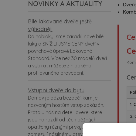
NOVINKY A AKTUALITY
Dveře
Komb
Bílé lakované dveře ještě
výhodněji
Ce
Do nabídky jsme zařadili nové bílé
laky a SNÍŽILI JSME CENY dveří v
Ce
povrchové úpravě Lakované
Standard. Více než 30 modelů dveří
Komp
a vybírat můžete z hladkého i
profilovaného provedení.
Ce
Vstupní dveře do bytu
Po
Domov je oáza bezpečí, kam je
1.
nezvaným hostům vstup zakázán.
Proto u nás najdete i dveře, které
2.
jsou na rozdíl od těch běžných
opatřeny různými prvky, které
3. 
ma
zamezují násilnému otevření.