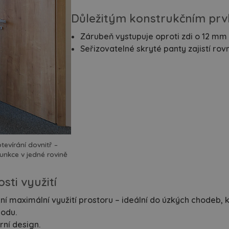
ciální dveře
ke stažení
Důležitým konstrukčním prv
rubně a systémy
školení montážníků
Zárubeň vystupuje oproti zdi o 12 mm 
Seřizovatelné skryté panty zajistí r
suvné dveře
ochrana oznamovatelů
loskleněné dveře
kariéra
zfalcové dveře
erzní dveře
ypické dveře a zárubně
tevírání dovnitř –
funkce v jedné rovině
vání
sti využití
plňky
í maximální využití prostoru – ideální do úzkých chodeb, 
odu.
pirace z pořadu jak se staví sen
ní design.