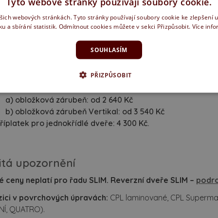
Tyto webové stránky používají soubory cookie.
lkem
ašich webových stránkách. Tyto stránky používají soubory cookie ke zlepšení 
ku a sbírání statistik. Odmítnout cookies můžete v sekci Přizpůsobit.
Více inf
ailní rozpis položek:
SOUHLASÍM
ena dveří odpovídá cenám otočných dveří CPL, lakovaných
nteriérové dveře
.
PŘIZPŮSOBIT
ena zárubně odpovídá ceně obložkové zárubně – kategor
a) obložková zárubeň: od 2 640 Kč
b) obložková zárubeň Vertikal: od 3 540 Kč
říplatek pro jednokřídlé dveře: 4 300 Kč.
itá upozornění
 ceny neplatí pro řadu SLIM. Reverzní dveře SLIM –
podro
zici v povrchových úpravách:
CPL laminované, CPL Supermat
Í, QUATRO).