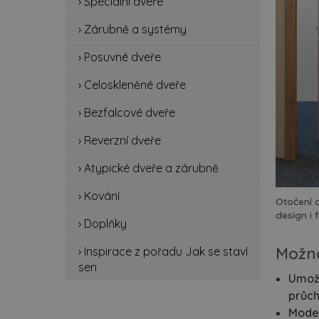
› Speciální dveře
spe
› Zárubně a systémy
zá
› Posuvné dveře
po
› Celoskleněné dveře
ce
› Bezfalcové dveře
be
› Reverzní dveře
rev
› Atypické dveře a zárubně
› Kování
at
Otočení o
design i 
› Doplňky
ko
Možno
› Inspirace z pořadu Jak se staví
do
sen
Umožn
průch
ins
Moder