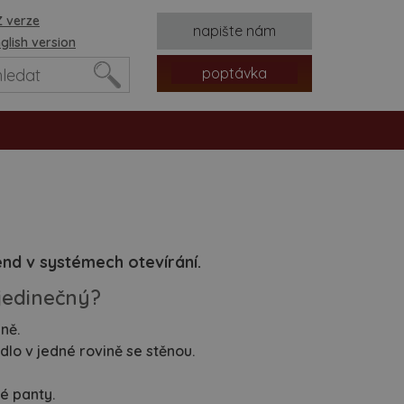
 verze
napište nám
glish version
poptávka
end v systémech otevírání.
 jedinečný?
ně.
tvorů
dlo v jedné rovině se stěnou.
é panty.