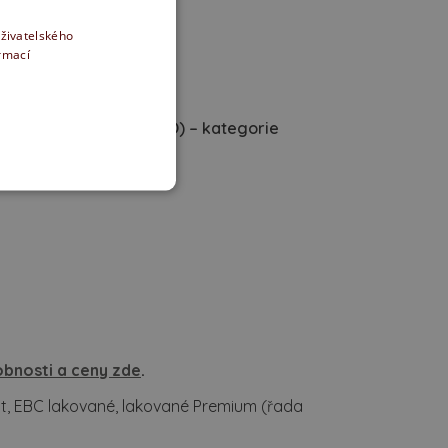
od 10 090 Kč
uživatelského
ormací
 i bílých (řada QUATRO) – kategorie
ie
Zárubně a systémy
:
bnosti a ceny zde
.
, EBC lakované, lakované Premium (řada