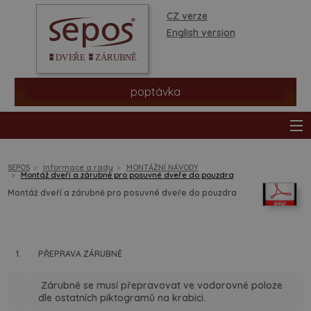
CZ verze
English version
poptávka
SEPOS
Informace a rady
MONTÁŽNÍ NÁVODY
Montáž dveří a zárubně pro posuvné dveře do pouzdra
Montáž dveří a zárubně pro posuvné dveře do pouzdra
produkty
prodejní síť
1.
PŘEPRAVA ZÁRUBNĚ
informace a rady
Zárubně se musí přepravovat ve vodorovné poloze
dle ostatních piktogramů na krabici.