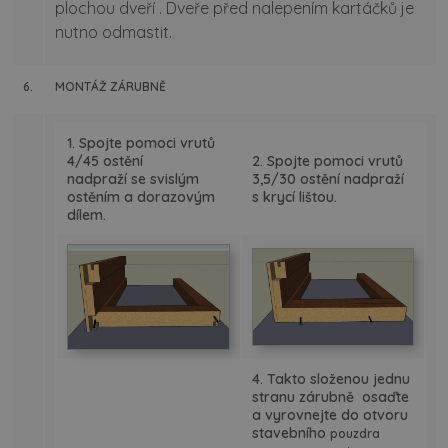
plochou dveří . Dveře před nalepením kartáčků je
nutno odmastit.
6.
MONTÁŽ ZÁRUBNĚ
1. Spojte pomoci vrutů
4/45 ostění
2. Spojte pomoci vrutů
nadpraží se svislým
3,5/30 ostění nadpraží
ostěním a dorazovým
s krycí lištou.
dílem.
4. Takto složenou jednu
stranu zárubně osaďte
a vyrovnejte do otvoru
stavebního
pouzdra