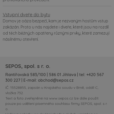
Vstupní dveře do bytu
Domov je oáza bezpečí, kam je nezvaným hostům vstup
zakázán. Proto u nás najdete i dveře, které jsou na rozdíl
od těch běžných opatřeny různými prvky, které zamezují
násilnému otevření.
SEPOS, spol. s r. o.
Rantířovská 583/100 | 586 01 Jihlava | tel:
+420 567
300 227
| E-mail:
obchod@sepos.cz
IČ: 15528855, zapsán u Krajského soudu v Brně, oddíl C,
vložka 732.
Text a foto zveřejněné na www.sepos.cz lze dále použít
pouze po udělení písemného souhlasu firmy SEPOS, spol. s r.
o.