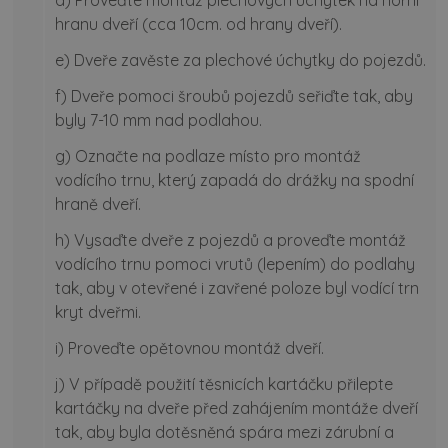
d) Proveďte montáž plechových úchytek na horní
hranu dveří (cca 10cm. od hrany dveří).
e) Dveře zavěste za plechové úchytky do pojezdů.
f) Dveře pomoci šroubů pojezdů seřiďte tak, aby
byly 7-10 mm nad podlahou.
g) Označte na podlaze místo pro montáž
vodícího trnu, který zapadá do drážky na spodní
hraně dveří.
h) Vysaďte dveře z pojezdů a proveďte montáž
vodícího trnu pomoci vrutů (lepením) do podlahy
tak, aby v otevřené i zavřené poloze byl vodící trn
kryt dveřmi.
i) Proveďte opětovnou montáž dveří.
j) V případě použití těsnicích kartáčku přilepte
kartáčky na dveře před zahájením montáže dveří
tak, aby byla dotěsněná spára mezi zárubní a