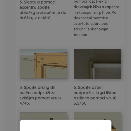
pomoci rozpěrek a
3. Slepte a pomoci
excentrů spojte
dřevěných
klínů a zapěňte
obložky a zasuňte je do
nízkoexpanzní pěnou. Po
drážky v ostění.
dokončení montáže
uzavřete spáru pod
zárubní silikonovým
tmelem.
5. Spojte druhý díl
6. Spojte ostění
ostění nadpraží ze
nadpraží s krycí lištou
svislým pomoci vrutu
ostěním pomoci vrutů
4/45.
3,5/30