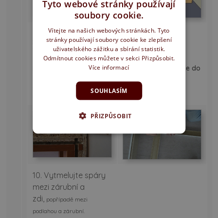
Tyto webové stránky používají
soubory cookie.
Vítejte na našich webových stránkách. Tyto
7. Druhý díl ostění
stránky používají soubory cookie ke zlepšení
přišroubujte pomoci
uživatelského zážitku a sbírání statistik.
1ks.vrutu,vyrovnejte do
8.Slepte a pomoci
Odmítnout cookies můžete v sekci Přizpůsobit.
otvoru stavebního
excentrů spojte
pouzdra
Více informací
pomoci rozpěrek
obložky a zasuňte je do
drážky v ostění.
a dřevených klínu a
zapěňte
nízkoexpanzní
SOUHLASÍM
pěnou.
PŘIZPŮSOBIT
10. Vytmelujte spáry
mezi zárubní a
zdi,
popřípadě mezi
podlahou a zárubní.