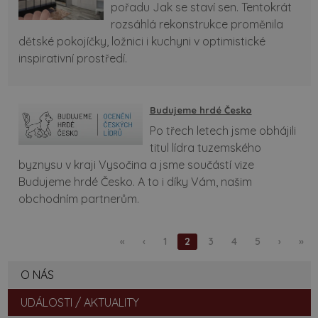
pořadu Jak se staví sen. Tentokrát
rozsáhlá rekonstrukce proměnila
dětské pokojíčky, ložnici i kuchyni v optimistické
inspirativní prostředí.
Budujeme hrdé Česko
Po třech letech jsme obhájili
titul lídra tuzemského
byznysu v kraji Vysočina a jsme součástí vize
Budujeme hrdé Česko. A to i díky Vám, našim
obchodním partnerům.
«
‹
1
2
3
4
5
›
»
O NÁS
UDÁLOSTI / AKTUALITY