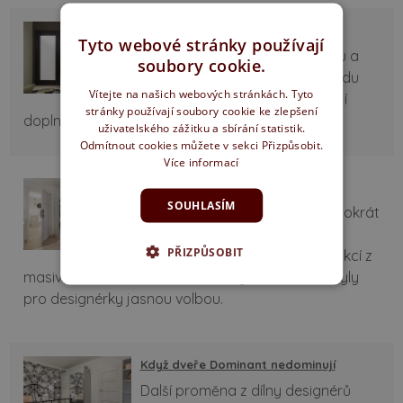
Black and white
Tyto webové stránky používají
Černobílá vládne světu designu a
soubory cookie.
dominovala i dalšímu dílu pořadu
Vítejte na našich webových stránkách. Tyto
Jak se staví sen. Pro zjemnění jí
stránky používají soubory cookie ke zlepšení
doplnily lahvově zelené doplňky.
uživatelského zážitku a sbírání statistik.
Odmítnout cookies můžete v sekci Přizpůsobit.
Více informací
Kouzlo bílých dveří SLIM
SOUHLASÍM
V pořadu Jak se staví sen tentokrát
hrály hlavní roli dveře SLIM - s
PŘIZPŮSOBIT
minimalisticky řešenou konstrukcí z
masivního dřeva a bezrámečkovým zasklením byly
pro designérky jasnou volbou.
Když dveře Dominant nedominují
Další proměna z dílny designérů