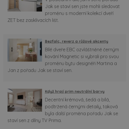
Jak se staví sen jste mohli sledovat
proměnu s moderní kolekcí dveří
ZET bez zasklívacích lišt.
Bezfalc, reverz a růžové akcenty
Bílé dveře EBC ozvláštněné černým
kování Magnetic si vybrali pro svou
proměnu bytu designéři Martina a
Jan z pořadu Jak se staví sen.
Když hrají prim neutrální barvy
Decentní krémová, šedá a bílá,
podtržená černými detaily, taková
byla další proměna pořadu Jak se
staví sen z dílny TV Prima.