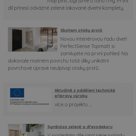
mají plnit, byli jsme u toho i my. První
díl přinesl odvážné zelené lakované dveřní komplety.
Sbohem otisky prstů
Novou interiérovou řadu dveří
PerfectSense Topmatt si
zamilujete na první pohled. Na
dokonale matném povrchu totiž díky unikátní
povrchové úpravě neulpívají otisky prstů.
Aktuálně z oddělení technické
přípravy výroby
více o projektu ...
Symbióza zeleně a dřevodekoru
V posledním díle jarní série pořadu