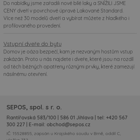
Do nabídky jsme zařadili nové bílé laky a SNÍŽILI JSME
CENY dveří v povrchové úpravě Lakované Standard.
Více než 30 modelů dveří a vybírat můžete z hladkého i
profilovaného provedení.
Vstupní dveře do bytu
Domov je oáza bezpečí, kam je nezvaným hostům vstup
zakázán. Proto u nás najdete i dveře, které jsou na rozdíl
od těch běžných opatřeny různými prvky, které zamezují
násilnému otevření.
SEPOS, spol. s r. o.
Rantířovská 583/100 | 586 01 Jihlava | tel:
+420 567
300 227
| E-mail:
obchod@sepos.cz
IČ: 15528855, zapsán u Krajského soudu v Brně, oddíl C,
vložka 732.