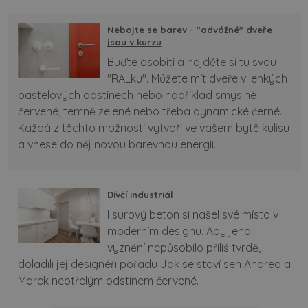
Nebojte se barev - "odvážné" dveře
jsou v kurzu
Buďte osobití a najděte si tu svou
"RALku". Můžete mít dveře v lehkých
pastelových odstínech nebo například smyslné
červené, temně zelené nebo třeba dynamické černé.
Každá z těchto možností vytvoří ve vašem bytě kulisu
a vnese do něj novou barevnou energii.
Dívčí industriál
I surový beton si našel své místo v
moderním designu. Aby jeho
vyznění nepůsobilo příliš tvrdě,
doladili jej designéři pořadu Jak se staví sen Andrea a
Marek neotřelým odstínem červené.