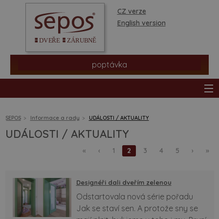
CZ verze
English version
poptávka
SEPOS
Informace a rady
UDÁLOSTI / AKTUALITY
UDÁLOSTI / AKTUALITY
produkty
«
‹
1
2
3
4
5
›
»
prodejní síť
Designéři dali dveřím zelenou
informace a rady
Odstartovala nová série pořadu
Jak se staví sen. A protože sny se