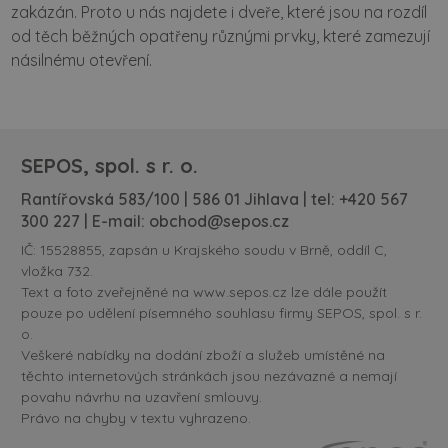
zakázán. Proto u nás najdete i dveře, které jsou na rozdíl
od těch běžných opatřeny různými prvky, které zamezují
násilnému otevření.
SEPOS, spol. s r. o.
Rantířovská 583/100 | 586 01 Jihlava | tel:
+420 567
300 227
| E-mail:
obchod@sepos.cz
IČ: 15528855, zapsán u Krajského soudu v Brně, oddíl C,
vložka 732.
Text a foto zveřejněné na www.sepos.cz lze dále použít
pouze po udělení písemného souhlasu firmy SEPOS, spol. s r.
o.
Veškeré nabídky na dodání zboží a služeb umístěné na
těchto internetových stránkách jsou nezávazné a nemají
povahu návrhu na uzavření smlouvy.
Právo na chyby v textu vyhrazeno.