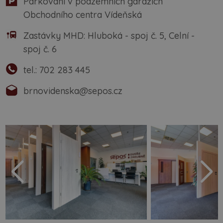
Parkování v podzemních garážích
Obchodního centra Vídeňská
Zastávky MHD: Hluboká - spoj č. 5, Celní -
spoj č. 6
tel.:
702 283 445
brnovidenska@sepos.cz