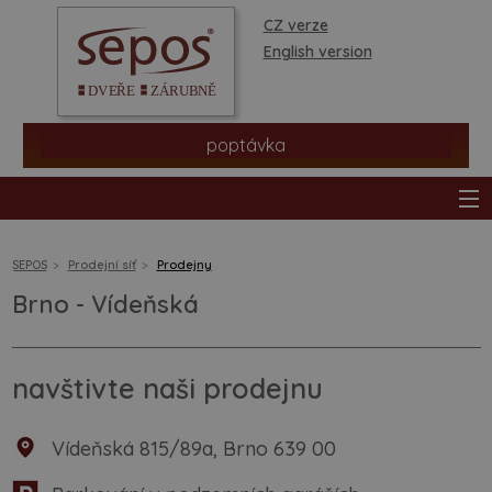
CZ verze
English version
poptávka
SEPOS
Prodejní síť
Prodejny
Brno - Vídeňská
produkty
prodejní síť
navštivte naši prodejnu
informace a rady
Vídeňská 815/89a, Brno 639 00