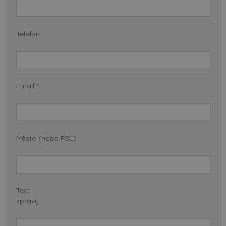
Telefon
Email *
Město (nebo PSČ)
Text
zprávy