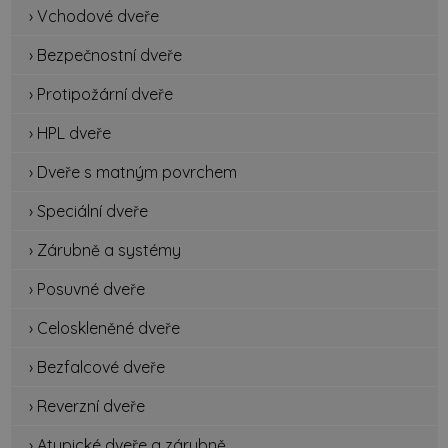
› Vchodové dveře
› Bezpečnostní dveře
› Protipožární dveře
› HPL dveře
› Dveře s matným povrchem
› Speciální dveře
› Zárubně a systémy
› Posuvné dveře
› Celoskleněné dveře
› Bezfalcové dveře
› Reverzní dveře
› Atypické dveře a zárubně