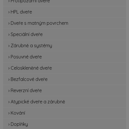
› Protipožární dveře
› HPL dveře
› Dveře s matným povrchem
› Speciální dveře
› Zárubně a systémy
› Posuvné dveře
› Celoskleněné dveře
› Bezfalcové dveře
› Reverzní dveře
› Atypické dveře a zárubně
› Kování
› Doplňky