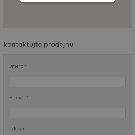
kontaktujte prodejnu
Jméno *
Příjmení *
Telefon