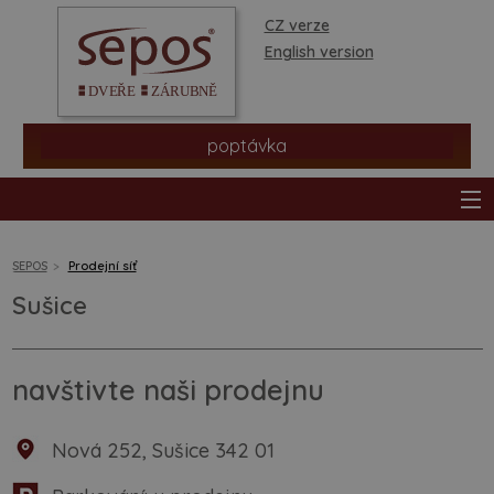
CZ verze
English version
poptávka
SEPOS
Prodejní síť
Sušice
produkty
prodejní síť
navštivte naši prodejnu
informace a rady
Nová 252, Sušice 342 01