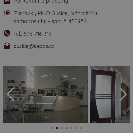
Parkování: u prodejny
Zastávky MHD: Sušice, Nádražní u
samoobsluhy - spoj č. 430952
tel.:
606 716 316
susice@sepos.cz