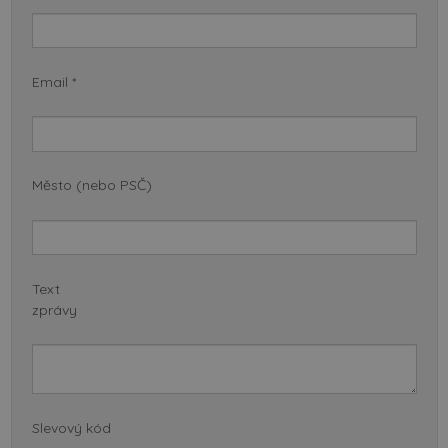
Email *
Město (nebo PSČ)
Text
zprávy
Slevový kód