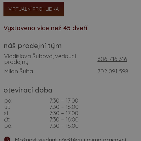
VIRTUÁLNÍ PROHLÍDKA
Vystaveno více než 45 dveří
náš prodejní tým
Vladislava Šubová, vedoucí
606 716 316
prodejny
Milan Šuba
702 091 598
otevírací doba
po:
7:30 – 17:00
út:
7:30 – 16:00
st:
7:30 – 17:00
čt:
7:30 – 16:00
pá:
7:30 – 16:00
Možnost sjednat návštěvu i mimo pracovní