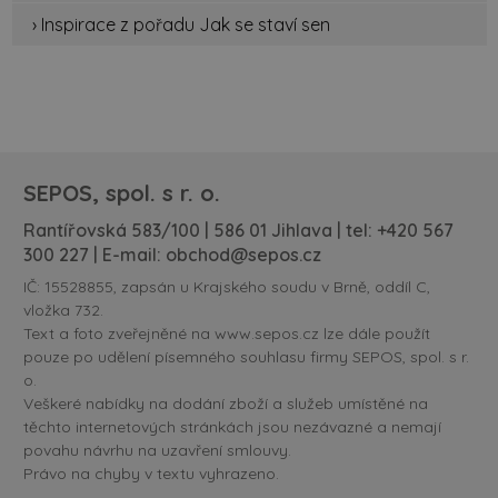
› Inspirace z pořadu Jak se staví sen
SEPOS, spol. s r. o.
Rantířovská 583/100 | 586 01 Jihlava | tel:
+420 567
300 227
| E-mail:
obchod@sepos.cz
IČ: 15528855, zapsán u Krajského soudu v Brně, oddíl C,
vložka 732.
Text a foto zveřejněné na www.sepos.cz lze dále použít
pouze po udělení písemného souhlasu firmy SEPOS, spol. s r.
o.
Veškeré nabídky na dodání zboží a služeb umístěné na
těchto internetových stránkách jsou nezávazné a nemají
povahu návrhu na uzavření smlouvy.
Právo na chyby v textu vyhrazeno.