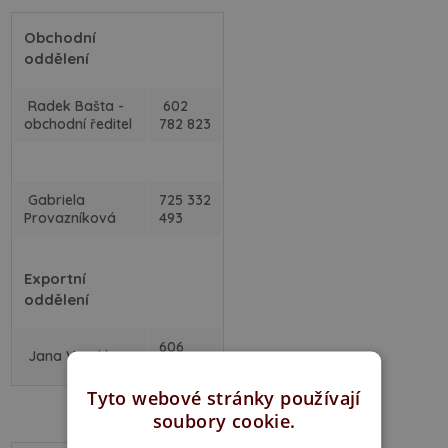
Obchodní
oddělení
Radek Bašta -
602
obchodní ředitel
782 823
Gabriela
725 332
Provazníková
493
Exportní
oddělení
606
Jana Veselá
658 362
Tyto webové stránky používají
soubory cookie.