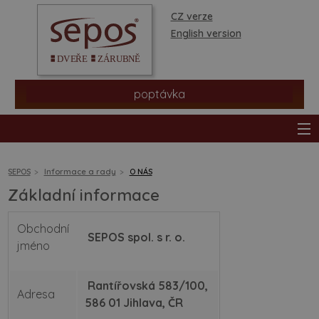
CZ verze
English version
poptávka
SEPOS
Informace a rady
O NÁS
Základní informace
produkty
Obchodní
SEPOS spol. s r. o.
prodejní síť
jméno
informace a rady
Rantířovská 583/100,
Adresa
586 01 Jihlava, ČR