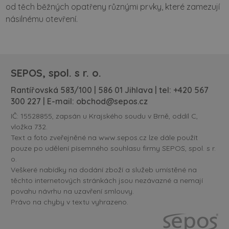
od těch běžných opatřeny různými prvky, které zamezují
násilnému otevření.
SEPOS, spol. s r. o.
Rantířovská 583/100 | 586 01 Jihlava | tel:
+420 567
300 227
| E-mail:
obchod@sepos.cz
IČ: 15528855, zapsán u Krajského soudu v Brně, oddíl C,
vložka 732.
Text a foto zveřejněné na www.sepos.cz lze dále použít
pouze po udělení písemného souhlasu firmy SEPOS, spol. s r.
o.
Veškeré nabídky na dodání zboží a služeb umístěné na
těchto internetových stránkách jsou nezávazné a nemají
povahu návrhu na uzavření smlouvy.
Právo na chyby v textu vyhrazeno.