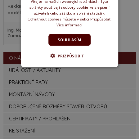
Vítejte na našich webových stránkách. Tyto
Reklamační
stránky používají soubory cookie ke zlepšení
oddělení
uživatelského zážitku a sbírání statistik.
Odmítnout cookies můžete v sekci Přizpůsobit.
Více informací
725
Ing. Marek
393
Zamazal
353
SOUHLASÍM
PŘIZPŮSOBIT
O NÁS
UDÁLOSTI / AKTUALITY
PRAKTICKÉ RADY
MONTÁŽNÍ NÁVODY
DOPORUČENÉ ROZMĚRY STAVEB. OTVORŮ
CERTIFIKÁTY / PROHLÁŠENÍ
KE STAŽENÍ