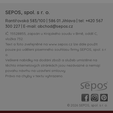
SEPOS, spol. s r. o.
Rantířovská 583/100 | 586 01 Jihlava | tel:
+420 567
300 227
| E-mail:
obchod@sepos.cz
IČ: 15528855, zapsán u Krajského soudu v Brně, oddíl C,
vložka 732.
Text a foto zveřejněné na www.sepos.cz lze dále použít
pouze po udělení písemného souhlasu firmy SEPOS, spol. s r.
o.
Veškeré nabídky na dodání zboží a služeb umístěné na
těchto internetových stránkách jsou nezávazné a nemají
povahu návrhu na uzavření smlouvy.
Právo na chyby v textu vyhrazeno.
© 2026 SEPOS, spol. s r. o.