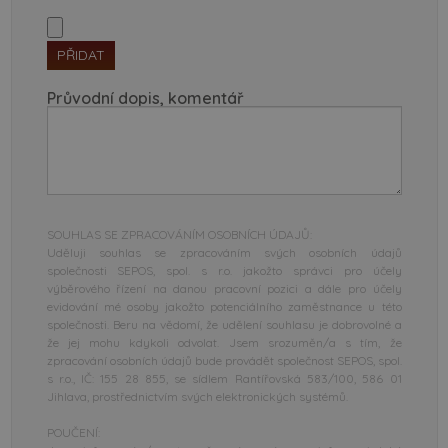
PŘIDAT
Průvodní dopis, komentář
SOUHLAS SE ZPRACOVÁNÍM OSOBNÍCH ÚDAJŮ:
Uděluji souhlas se zpracováním svých osobních údajů
společnosti SEPOS, spol. s r.o. jakožto správci pro účely
výběrového řízení na danou pracovní pozici a dále pro účely
evidování mé osoby jakožto potenciálního zaměstnance u této
společnosti. Beru na vědomí, že udělení souhlasu je dobrovolné a
že jej mohu kdykoli odvolat. Jsem srozuměn/a s tím, že
zpracování osobních údajů bude provádět společnost SEPOS, spol.
s r.o., IČ: 155 28 855, se sídlem Rantířovská 583/100, 586 01
Jihlava, prostřednictvím svých elektronických systémů.
POUČENÍ: