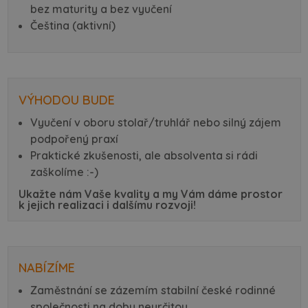
bez maturity a bez vyučení
Čeština (aktivní)
VÝHODOU BUDE
Vyučení v oboru stolař/truhlář nebo silný zájem
podpořený praxí
Praktické zkušenosti, ale absolventa si rádi
zaškolíme :-)
Ukažte nám Vaše kvality a my Vám dáme prostor
k jejich realizaci i dalšímu rozvoji!
NABÍZÍME
Zaměstnání se zázemím stabilní české rodinné
společnosti na dobu neurčitou