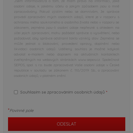
Jsem informován/a o tom, že mám právo na informaci, jaké
osobní údaje, k jakému účelu a jakým způsobem jsou o mně
zpracovávány. Pokud zjistím nebo se domnívám, že správce
provádí zpracování mých osobních údajů, které je v rozporu s
ochranou mého soukromého a osobního života nebo v rozporu se
zákonem, zejména jsou-li osobní údaje nepřesné s ohledem na
účel jejich zpracování, mohu požádat správce o vysvětlení, nebo
požadovat, aby správce odstranil takto vzniklý stav. Zejména se
může jednat o blokování, provedení opravy, doplnění nebo
likvidaci osobních údajů. Udělený souhlas je možné kdykoli
odvolat e-mailem nebo dopisem na aktuálních kontaktech
zveřejněných na webových stránkách www.sepos.cz. Společnost
SEPOS, spol. s r.o. bude zpracovávat Vaše osobní údaje v České
republice v souladu se zákonem č. 110/2019 Sb., o zpracování
osobních údajů, v platném znění.
Souhlasím se zpracováním osobních údajů
*
*
Povinné pole