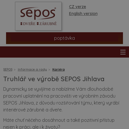
CZ verze
English version
poptávka
SEPOS
Informace a rady
Kariéra
Truhlář ve výrobě SEPOS Jihlava
produkty
Dynamicky se vyvíjíme a nabízíme Vám dlouhodobé
pracovní uplatnění na pracovišti ve výrobním závodu
prodejní síť
SEPOS Jihlava, z důvodu rozšiřování týmu, který vyrábí
interiérové zárubně a dveře.
informace a rady
Máte chuť něčeho dosáhnout a také pozitivní přístup
nejen k práci, ale i k životu?