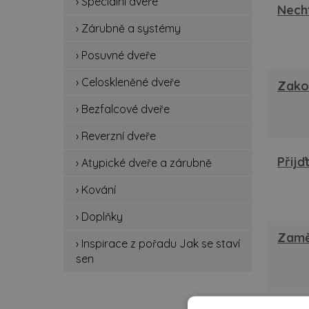
› Speciální dveře
spe
Nech
› Zárubně a systémy
zá
› Posuvné dveře
po
› Celoskleněné dveře
Zako
ce
› Bezfalcové dveře
be
› Reverzní dveře
Přijď
rev
› Atypické dveře a zárubně
› Kování
at
› Doplňky
ko
Zaměř
› Inspirace z pořadu Jak se staví
do
sen
ins