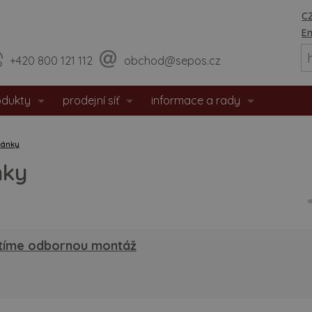
CZ
En
+420 800 121 112
obchod@sepos.cz
odukty
prodejní síť
informace a rady
eriérové dveře
prodejny
o nás
lánky
hodové dveře
sídlo firmy
události / aktuality
nky
zpečnostní dveře
praktické rady
tipožární dveře
montážní návody
stíme odbornou montáž
 dveře
doporučené rozměry staveb. o
eře s matným povrchem
certifikáty / prohlášení