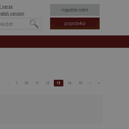
 verze
napište nám
glish version
poptávka
«
‹
1
10
11
12
13
14
15
›
»
tvorů