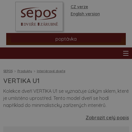
CZ verze
English version
poptávka
SEPOS
Produkty
Interiérové dveře
VERTIKA U1
produkty
Kolekce dveří VERTIKA U1 se vyznačuje úzkým sklem, které
je umístěno uprostřed. Tento model dveří se hodí
prodejní síť
například do minimalisticky zařízených interiérů.
informace a rady
Zobrazit celý popis