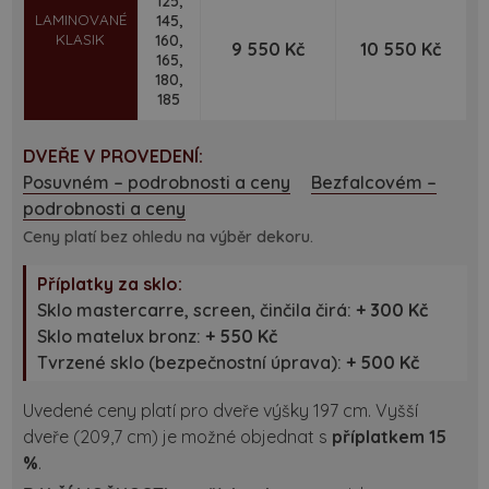
125,
LAMINOVANÉ
145,
KLASIK
160,
9 550 Kč
10 550 Kč
165,
180,
185
DVEŘE V PROVEDENÍ:
Posuvném – podrobnosti a ceny
Bezfalcovém –
podrobnosti a ceny
Ceny platí bez ohledu na výběr dekoru.
Příplatky za sklo:
Sklo mastercarre, screen, činčila čirá:
+ 300 Kč
Sklo matelux bronz:
+ 550 Kč
Tvrzené sklo (bezpečnostní úprava):
+ 500 Kč
Uvedené ceny platí pro dveře výšky 197 cm. Vyšší
dveře (209,7 cm) je možné objednat s
příplatkem 15
%
.