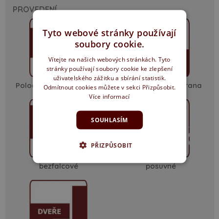
PROVEDENÍ
Tyto webové stránky používají
soubory cookie.
Vítejte na našich webových stránkách. Tyto
stránky používají soubory cookie ke zlepšení
uživatelského zážitku a sbírání statistik.
Polodrážka ostrá hrana
Polodrážka oblá hrana
Odmítnout cookies můžete v sekci Přizpůsobit.
Více informací
SOUHLASÍM
PŘIZPŮSOBIT
bezfalcové
posuvné