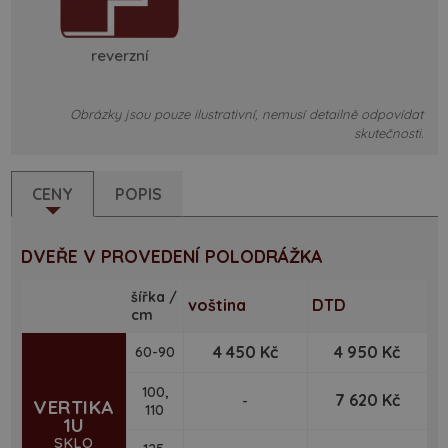
reverzní
Obrázky jsou pouze ilustrativní, nemusí detailně odpovídat
skutečnosti.
CENY
POPIS
DVEŘE V PROVEDENÍ POLODRÁŽKA
šířka /
voština
DTD
cm
4 450 Kč
4 950 Kč
60-90
100,
7 620 Kč
-
VERTIKA
110
1U
SKLO