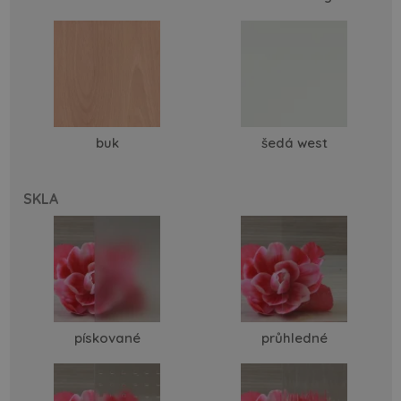
buk
šedá west
SKLA
pískované
průhledné