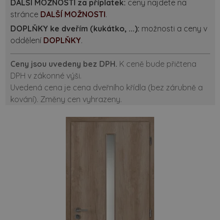
DALŠÍ MOŽNOSTI za příplatek:
ceny najdete na
stránce
DALŠÍ MOŽNOSTI
.
DOPLŇKY ke dveřím (kukátko, ...):
možnosti a ceny v
oddělení
DOPLŇKY
.
Ceny jsou uvedeny bez DPH.
K ceně bude přičtena
DPH v zákonné výši.
Uvedená cena je cena dveřního křídla (bez zárubně a
kování). Změny cen vyhrazeny.