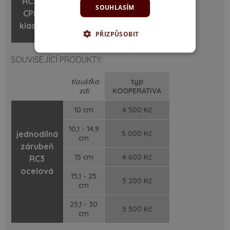
RC3
90
SOUHLASÍM
CPL
klasik
100
14 400 Kč
PŘIZPŮSOBIT
SOUVISEJÍCÍ PRODUKTY:
tloušťka
typ
zdi
KOOPERATIVA
10 cm
4 500 Kč
10,1 - 14,9
jednodílná
5 000 Kč
cm
zárubeň
15 cm
4 600 Kč
RC3
ocelová
15,1 - 25
5 200 Kč
cm
25,1 - 30
5 500 Kč
cm