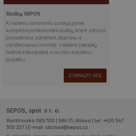
Služby SEPOS
K našemu sortimentu poskytujeme
kompletní profesionální služby, které zahrnují
poradenství, zaměření, dopravu a
certifikovanou montáž. Veškeré zakázky
řešíme individuálně a na míru každému
projektu.
ZOBRAZIT VÍCE
SEPOS, spol. s r. o.
Rantířovská 583/100 | 586 01 Jihlava | tel:
+420 567
300 227
| E-mail:
obchod@sepos.cz
IČ: 15528855, zapsán u Krajského soudu v Brně, oddíl C,