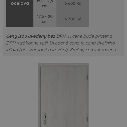
15,1 - 17,5
ocelová
6 600 Kč
cm
17,6 - 20
6 700 Kč
cm
Ceny jsou uvedeny bez DPH.
K ceně bude přičtena
DPH v zákonné výši.
Uvedená cena je cena dveřního
křídla (bez zárubně a kování).
Změny cen vyhrazeny.