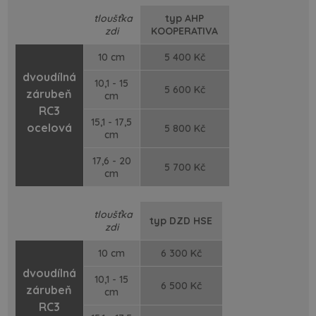
tloušťka
typ AHP
zdi
KOOPERATIVA
10 cm
5 400 Kč
dvoudílná
10,1 - 15
5 600 Kč
zárubeň
cm
RC3
15,1 - 17,5
ocelová
5 800 Kč
cm
17,6 - 20
5 700 Kč
cm
tloušťka
typ DZD HSE
zdi
10 cm
6 300 Kč
dvoudílná
10,1 - 15
6 500 Kč
zárubeň
cm
RC3