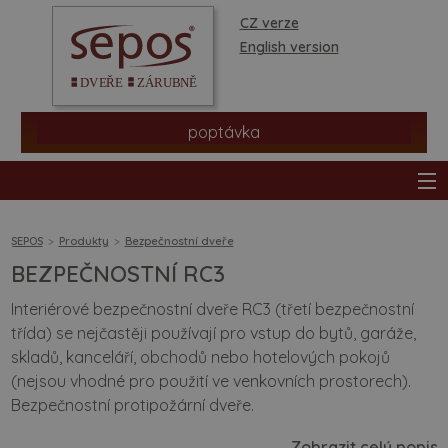
CZ verze
English version
poptávka
SEPOS
Produkty
Bezpečnostní dveře
BEZPEČNOSTNÍ RC3
produkty
Interiérové bezpečnostní dveře RC3 (třetí bezpečnostní
třída) se nejčastěji používají pro vstup do bytů, garáže,
prodejní síť
skladů, kanceláří, obchodů nebo hotelových pokojů
(nejsou vhodné pro použití ve venkovních prostorech).
informace a rady
Bezpečnostní protipožární dveře.
Zobrazit celý popis