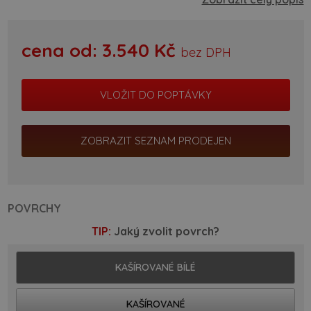
cena od:
3.540
Kč
bez DPH
ZOBRAZIT SEZNAM PRODEJEN
POVRCHY
TIP:
Jaký zvolit povrch?
KAŠÍROVANÉ BÍLÉ
KAŠÍROVANÉ