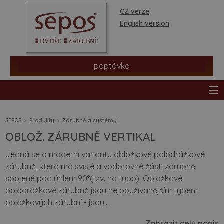
CZ verze
English version
poptávka
SEPOS
Produkty
Zárubně a systémy
OBLOŽ. ZÁRUBNĚ VERTIKAL
produkty
Jedná se o moderní variantu obložkové polodrážkové
zárubně, která má svislé a vodorovné části zárubně
prodejní síť
spojené pod úhlem 90°(tzv. na tupo). Obložkové
polodrážkové zárubně jsou nejpoužívanějším typem
informace a rady
obložkových zárubní - jsou...
Zobrazit celý popis