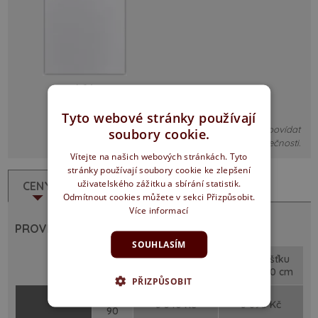
bílá
Tyto webové stránky používají
Obrázky jsou pouze ilustrativní, nemusí detailně odpovídat
soubory cookie.
skutečnosti.
Vítejte na našich webových stránkách. Tyto
stránky používají soubory cookie ke zlepšení
uživatelského zážitku a sbírání statistik.
CENY
POPIS
Odmítnout cookies můžete v sekci Přizpůsobit.
Více informací
PROVEDENÍ: polodrážka
SOUHLASÍM
šířka
pro tloušťku
pro tloušťku
/ cm
zdi 8 - 16 cm
zdi 17 - 30 cm
PŘIZPŮSOBIT
60 -
3 540 Kč
3 690 Kč
90