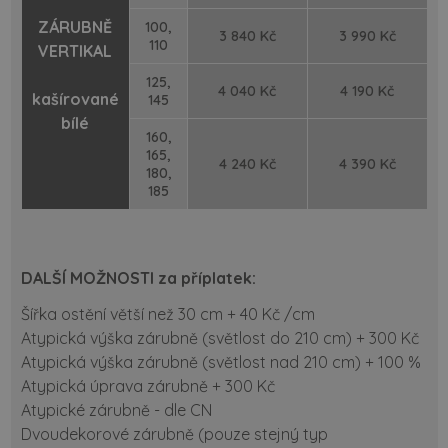
ZÁRUBNĚ
100,
3 840 Kč
3 990 Kč
110
VERTIKAL
125,
4 040 Kč
4 190 Kč
kašírované
145
bílé
160,
165,
4 240 Kč
4 390 Kč
180,
185
DALŠÍ MOŽNOSTI za příplatek:
Šířka ostění větší než 30 cm + 40 Kč /cm
Atypická výška zárubně (světlost do 210 cm) + 300 Kč
Atypická výška zárubně (světlost nad 210 cm) + 100 %
Atypická úprava zárubně + 300 Kč
Atypické zárubně - dle CN
Dvoudekorové zárubně (pouze stejný typ