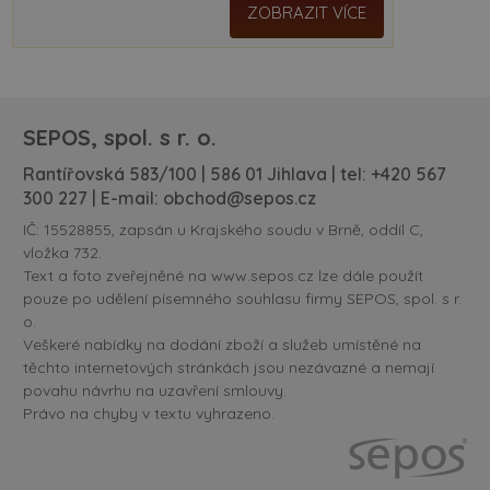
ZOBRAZIT VÍCE
SEPOS, spol. s r. o.
Rantířovská 583/100 | 586 01 Jihlava | tel:
+420 567
300 227
| E-mail:
obchod@sepos.cz
IČ: 15528855, zapsán u Krajského soudu v Brně, oddíl C,
vložka 732.
Text a foto zveřejněné na www.sepos.cz lze dále použít
pouze po udělení písemného souhlasu firmy SEPOS, spol. s r.
o.
Veškeré nabídky na dodání zboží a služeb umístěné na
těchto internetových stránkách jsou nezávazné a nemají
povahu návrhu na uzavření smlouvy.
Právo na chyby v textu vyhrazeno.