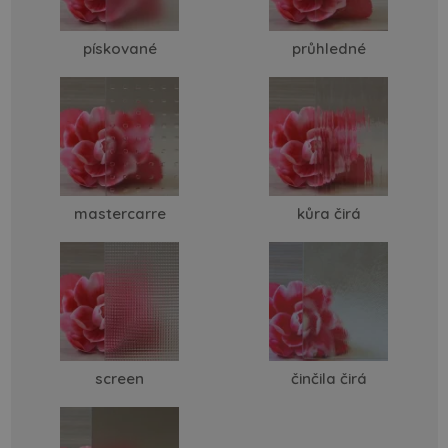
pískované
průhledné
mastercarre
kůra čirá
screen
činčila čirá