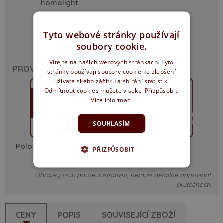
homalight
Tyto webové stránky používají
soubory cookie.
Vítejte na našich webových stránkách. Tyto
PROVEDENÍ
stránky používají soubory cookie ke zlepšení
uživatelského zážitku a sbírání statistik.
Odmítnout cookies můžete v sekci Přizpůsobit.
Více informací
SOUHLASÍM
Polodrážka ostrá hrana
posuvné
PŘIZPŮSOBIT
Obrázky jsou pouze ilustrativní, nemusí detailně odpovídat
skutečnosti.
CENY
POPIS
SOUVISEJÍCÍ ZBOŽÍ