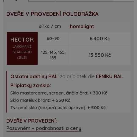
DVEŘE V PROVEDENÍ POLODRÁŽKA
homalight
šířka / cm
6 400 Kč
HECTOR
60–90
LAKOVANÉ
STANDARD
125, 145, 165,
13 550 Kč
(BÍLÉ)
185
Ostatní odstíny RAL:
za příplatek dle
CENÍKU RAL
.
Příplatky za sklo:
Sklo mastercarre, screen, činčila čirá:
+ 300 Kč
Sklo matelux bronz:
+ 550 Kč
Tvrzené sklo (bezpečnostní úprava):
+ 500 Kč
DVEŘE V PROVEDENÍ:
Posuvném – podrobnosti a ceny