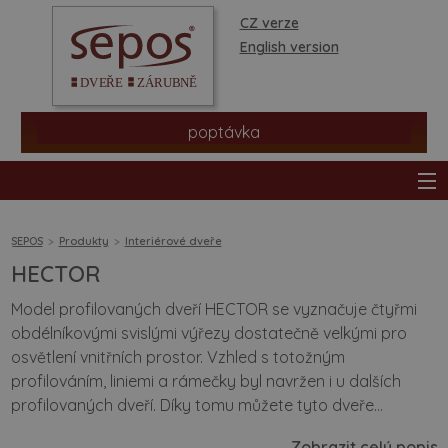
CZ verze
English version
poptávka
SEPOS
Produkty
Interiérové dveře
HECTOR
produkty
Model profilovaných dveří HECTOR se vyznačuje čtyřmi
obdélníkovými svislými výřezy dostatečně velkými pro
prodejní síť
osvětlení vnitřních prostor. Vzhled s totožným
profilováním, liniemi a rámečky byl navržen i u dalších
informace a rady
profilovaných dveří. Díky tomu můžete tyto dveře...
Zobrazit celý popis