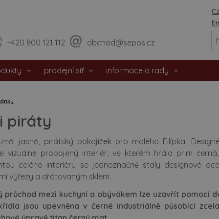
CZ
En
+420 800 121 112
obchod@sepos.cz
odukty
prodejní síť
informace a rady
eriérové dveře
prodejny
o nás
lánky
hodové dveře
sídlo firmy
události / aktuality
 piráty
zpečnostní dveře
praktické rady
něl jasně, pirátský pokojíček pro malého Filípka. Designéři
e vizuálně propojený interiér, ve kterém hrála prim černá
tipožární dveře
montážní návody
tou celého interiéru se jednoznačně staly designové ocel
mi výřezy a drátovaným sklem.
 dveře
doporučené rozměry staveb. o
ý průchod mezi kuchyní a obývákem lze uzavřít pomocí d
eře s matným povrchem
certifikáty / prohlášení
řídla jsou upevněna v černé industriálně působící zcela
hové úpravě titan černý mat.