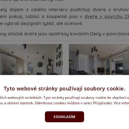
ciální dveře
ke stažení
elý dojem z celého interiéru podtrhují dveře s kruho
rubně a systémy
školení montážníků
ém pokoji, ložnici a koupelně jsou v
dveře v povrchu C
e vybrali designéři tytéž, ale ocelové.
suvné dveře
ochrana oznamovatelů
ny otočné dveře jsou opatřeny kováním Deny v povrchové 
loskleněné dveře
kariéra
zfalcové dveře
erzní dveře
ypické dveře a zárubně
Tyto webové stránky používají soubory cookie.
vání
ašich webových stránkách. Tyto stránky používají soubory cookie ke zlepšení 
ku a sbírání statistik. Odmítnout cookies můžete v sekci Přizpůsobit.
Více inf
plňky
SOUHLASÍM
pirace z pořadu jak se staví sen