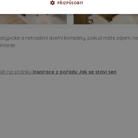
PŘIZPŮSOBIT
 atypické a netradiční dveřní komplety, pokud máte zájem, n
nteriér.
pět na stránku
Inspirace z pořadu Jak se staví sen