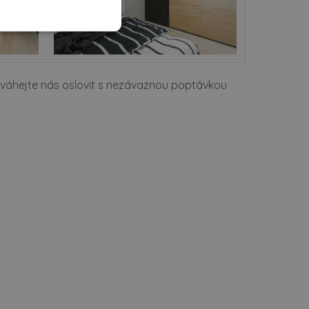
eváhejte nás oslovit s nezávaznou poptávkou