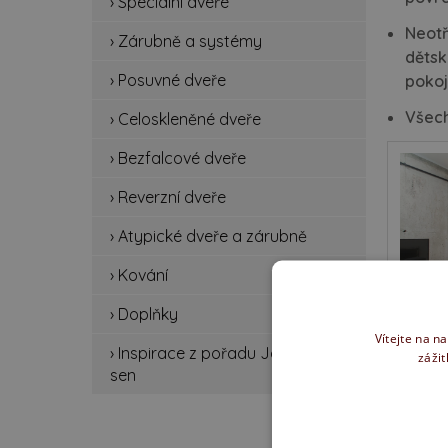
› Speciální dveře
spe
Neotř
› Zárubně a systémy
zá
dětsk
› Posuvné dveře
pokoj
po
Všech
› Celoskleněné dveře
ce
› Bezfalcové dveře
be
› Reverzní dveře
rev
› Atypické dveře a zárubně
› Kování
at
› Doplňky
ko
Vítejte na n
› Inspirace z pořadu Jak se staví
zážit
do
sen
ins