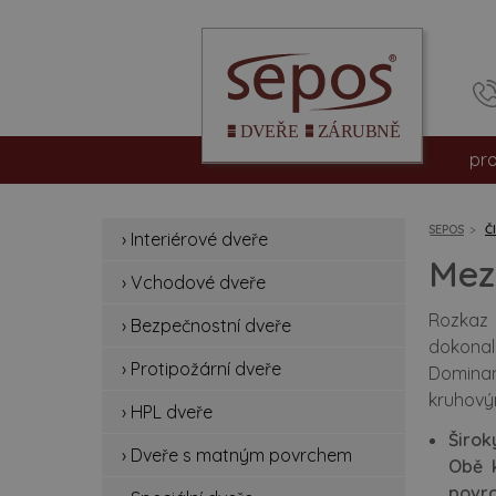
pr
int
SEPOS
Č
› Interiérové dveře
vc
Mezi
› Vchodové dveře
be
Rozkaz z
› Bezpečnostní dveře
dokonal
pro
› Protipožární dveře
Dominan
kruhový
hpl
› HPL dveře
Širok
› Dveře s matným povrchem
dv
Obě k
povrc