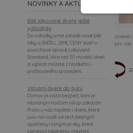
NOVINKY A AKTUALITY
Bílé lakované dveře ještě
výhodněji
Do nabídky jsme zařadili nové bílé
Umíme i
laky a SNÍŽILI JSME CENY dveří v
pro váš i
povrchové úpravě Lakované
Standard. Více než 30 modelů dveří
a vybírat můžete z hladkého i
z
profilovaného provedení.
Vstupní dveře do bytu
Domov je oáza bezpečí, kam je
nezvaným hostům vstup zakázán.
Proto u nás najdete i dveře, které
jsou na rozdíl od těch běžných
opatřeny různými prvky, které
zamezují násilnému otevření.