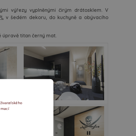
vými výřezy vyplněnými čirým drátosklem. V
PL
v šedém dekoru, do kuchyně a obývacího
úpravě titan černý mat.
uživatelského
ormací