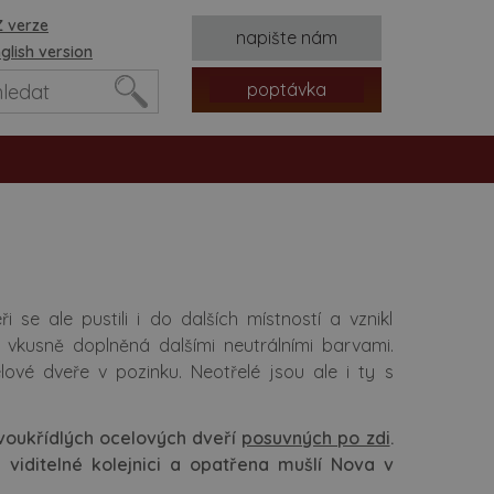
 verze
napište nám
glish version
poptávka
 se ale pustili i do dalších místností a vznikl
, vkusně doplněná dalšími neutrálními barvami.
ové dveře v pozinku. Neotřelé jsou ale i ty s
tvorů
voukřídlých ocelových dveří
posuvných po zdi
.
 viditelné kolejnici a opatřena mušlí Nova v