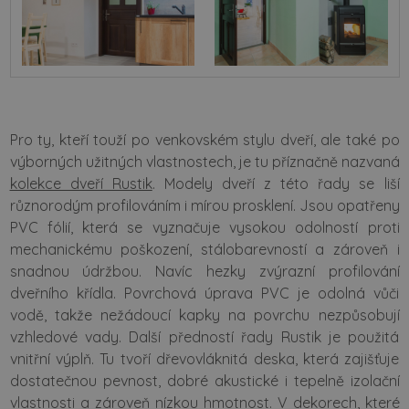
Pro ty, kteří touží po venkovském stylu dveří, ale také po
výborných užitných vlastnostech, je tu příznačně nazvaná
kolekce dveří Rustik
. Modely dveří z této řady se liší
různorodým profilováním i mírou prosklení. Jsou opatřeny
PVC fólií, která se vyznačuje vysokou odolností proti
mechanickému poškození, stálobarevností a zároveň i
snadnou údržbou. Navíc hezky zvýrazní profilování
dveřního křídla. Povrchová úprava PVC je odolná vůči
vodě, takže nežádoucí kapky na povrchu nezpůsobují
vzhledové vady. Další předností řady Rustik je použitá
vnitřní výplň. Tu tvoří dřevovláknitá deska, která zajišťuje
dostatečnou pevnost, dobré akustické i tepelně izolační
vlastnosti a zároveň nízkou hmotnost. V dekorech, které