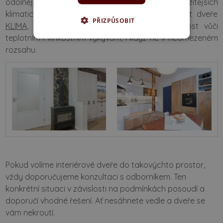
odolnějším a voděvzdorným
HPL dveře
. Do složitějších
klimatických podmínek pak doporučujeme zvolit dveře
PŘIZPŮSOBIT
KLIMA
, jejich konstrukce zajišťuje nižší vnímavost vůči
teplotním i vlhkostním výkyvům, i když ne v neomezeném
rozsahu.
Pokud volíme interiérové dveře do takovýchto prostor,
vždy doporučujeme konzultaci s odborníkem. Ten
konkrétní situaci v závislosti na podmínkách posoudí a
doporučí vhodné řešení. Ať nesáhnete vedle a dveře se
vám nekroutí.