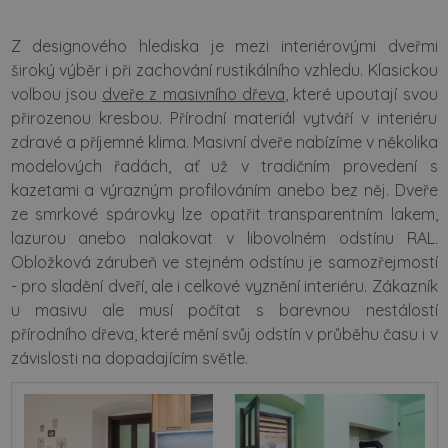
Z designového hlediska je mezi interiérovými dveřmi
široký výběr i při zachování rustikálního vzhledu. Klasickou
volbou jsou
dveře z masivního dřeva
, které upoutají svou
přirozenou kresbou. Přírodní materiál vytváří v interiéru
zdravé a příjemné klima. Masivní dveře nabízíme v několika
modelových řadách, ať už v tradičním provedení s
kazetami a výrazným profilováním anebo bez něj. Dveře
ze smrkové spárovky lze opatřit transparentním lakem,
lazurou anebo nalakovat v libovolném odstínu RAL.
Obložková zárubeň ve stejném odstínu je samozřejmostí
- pro sladění dveří, ale i celkové vyznění interiéru. Zákazník
u masivu ale musí počítat s barevnou nestálostí
přírodního dřeva, které mění svůj odstín v průběhu času i v
závislosti na dopadajícím světle.