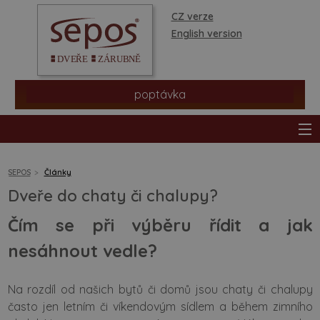
CZ verze
English version
poptávka
SEPOS
Články
Dveře do chaty či chalupy?
produkty
Čím se při výběru řídit a jak
prodejní síť
nesáhnout vedle?
informace a rady
Na rozdíl od našich bytů či domů jsou chaty či chalupy
často jen letním či víkendovým sídlem a během zimního