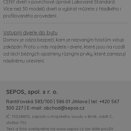
CENY dveří v povrchové úpravě Lakované Standard.
Více než 30 modelů dveří a vybírat můžete z hladkého i
profilovaného provedení.
Vstupní dveře do bytu
Domov je oáza bezpečí, kam je nezvaným hostům vstup
zakázán. Proto u nás najdete i dveře, které jsou na rozdíl
od těch běžných opatřeny různými prvky, které zamezují
násilnému otevření.
SEPOS, spol. s r. o.
Rantířovská 583/100 | 586 01 Jihlava | tel:
+420 567
300 227
| E-mail:
obchod@sepos.cz
IČ: 15528855, zapsán u Krajského soudu v Brně, oddíl C,
vložka 732.
Text a foto zveřejněné na www.sepos.cz lze dále použít