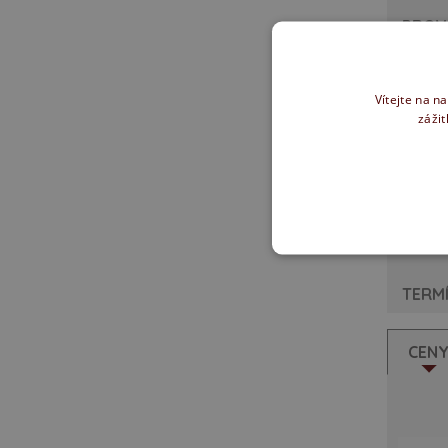
PROV
Vítejte na n
zážit
BB 
h
TERMÍ
CEN