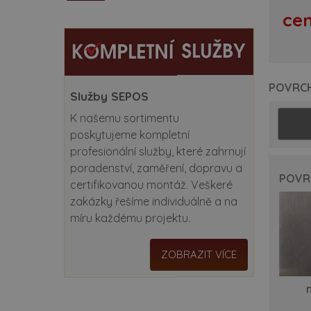
spe
ce
zá
po
POVRC
Služby SEPOS
ce
K našemu sortimentu
be
poskytujeme kompletní
profesionální služby, které zahrnují
rev
poradenství, zaměření, dopravu a
POVR
certifikovanou montáž. Veškeré
at
zakázky řešíme individuálně a na
míru každému projektu.
ko
ZOBRAZIT VÍCE
do
ins