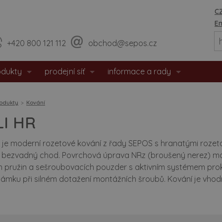
CZ
En
+420 800 121 112
obchod@sepos.cz
odukty
prodejní síť
informace a rady
eriérové dveře
prodejny
o nás
odukty
Kování
hodové dveře
sídlo firmy
události / aktuality
I HR
zpečnostní dveře
praktické rady
je moderní rozetové kování z řady SEPOS s hranatými rozetami
je bezvadný chod. Povrchová úprava NRz (broušený nerez) m
tipožární dveře
montážní návody
h pružin a sešroubovacích pouzder s aktivním systémem prok
zámku při silném dotažení montážních šroubů. Kování je vhodn
 dveře
doporučené rozměry staveb. o
eře s matným povrchem
certifikáty / prohlášení