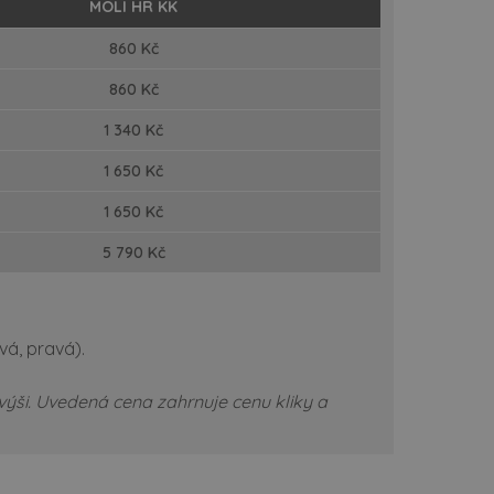
MOLI HR KK
860 Kč
860 Kč
1 340 Kč
1 650 Kč
1 65
0 Kč
5 790 Kč
evá, pravá).
výši.
Uvedená cena zahrnuje cenu kliky a