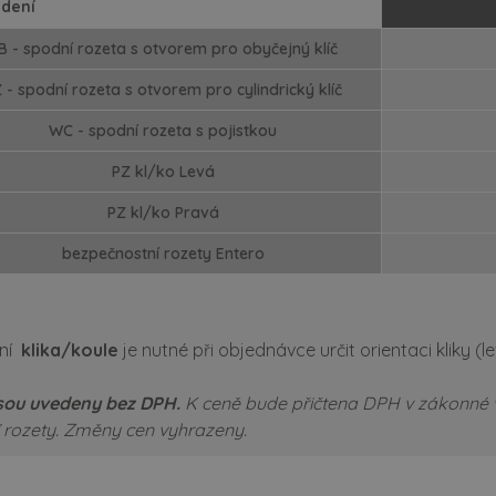
dení
B - spodní rozeta s otvorem pro obyčejný klíč
 - spodní rozeta s otvorem pro cylindrický klíč
WC - spodní rozeta s pojistkou
PZ kl/ko Levá
PZ kl/ko Pravá
bezpečnostní rozety Entero
ání
klika/koule
je nutné při objednávce určit orientaci kliky (l
sou uvedeny bez DPH.
K ceně bude přičtena DPH v zákonné 
 rozety.
Změny cen vyhrazeny.