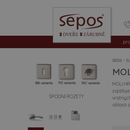
pr
int
SEPOS
Pr
vc
MOL
be
MOLI HR 
zajišťu
pro
SPODNÍ ROZETY
vratnýc
oblasti 
hpl
dv