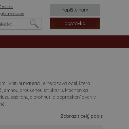
 verze
napište nám
glish version
poptávka
. Vnitřní materiál je nerozová ocel, která
á jemnou broušenou strukturu. Mechanika
luzu zabraňuje prohnutí a popraskání dveří v
é...
tvorů
Zobrazit celý popis