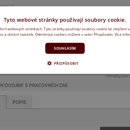
EDENÍ
Tyto webové stránky používají soubory cookie.
ašich webových stránkách. Tyto stránky používají soubory cookie ke zlepšení 
ku a sbírání statistik. Odmítnout cookies můžete v sekci Přizpůsobit.
Více inf
rozetové
SOUHLASÍM
PZ rozetové
ranaté
WC rozetové
hranaté
hranaté
PŘIZPŮSOBIT
Obrázky jsou p
N DODÁNÍ: 5 PRACOVNÍCH DNÍ
Y
POPIS