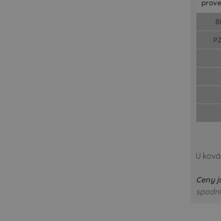
prove
B
PZ
U kov
Ceny j
spodní