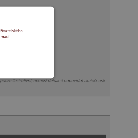
uživatelského
ormací
ouze ilustrativní, nemusí detailně odpovídat skutečnosti.