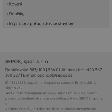
› Kování
› Doplňky
› Inspirace z pořadu Jak se staví sen
SEPOS, spol. s r. o.
Rantířovská 583/100 | 586 01 Jihlava | tel:
+420 567
300 227
| E-mail:
obchod@sepos.cz
IČ: 15528855, zapsán u Krajského soudu v Brně, oddíl C,
vložka 732.
Text a foto zveřejněné na www.sepos.cz lze dále použít
pouze po udělení písemného souhlasu firmy SEPOS, spol. s r.
o.
Veškeré nabídky na dodání zboží a služeb umístěné na