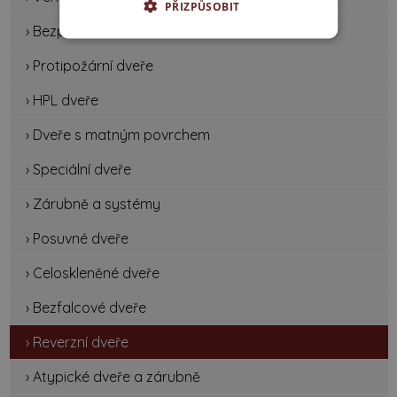
PŘIZPŮSOBIT
› Bezpečnostní dveře
› Protipožární dveře
› HPL dveře
› Dveře s matným povrchem
› Speciální dveře
› Zárubně a systémy
› Posuvné dveře
› Celoskleněné dveře
› Bezfalcové dveře
› Reverzní dveře
› Atypické dveře a zárubně