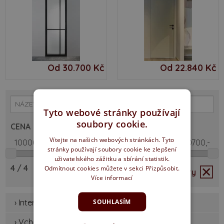
Od 30.700 Kč
Od 22.840 Kč
Tyto webové stránky používají
soubory cookie.
CENA
Vítejte na našich webových stránkách. Tyto
stránky používají soubory cookie ke zlepšení
uživatelského zážitku a sbírání statistik.
4
/ 4
Odmítnout cookies můžete v sekci Přizpůsobit.
Zrušit filtry
Více informací
SOUHLASÍM
› Interiérové dveře
› Vchodové dveře