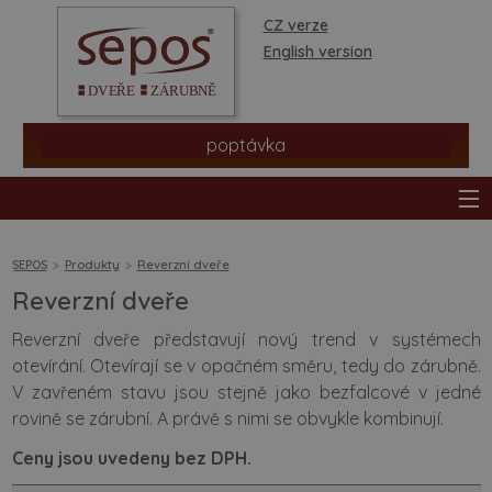
CZ verze
English version
poptávka
SEPOS
Produkty
Reverzní dveře
Reverzní dveře
produkty
Reverzní dveře představují nový trend v systémech
otevírání. Otevírají se v opačném směru, tedy do zárubně.
prodejní síť
V zavřeném stavu jsou stejně jako bezfalcové v jedné
rovině se zárubní. A právě s nimi se obvykle kombinují.
informace a rady
Ceny jsou uvedeny bez DPH.