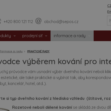
CZ
En
+420 800 121 112
obchod@sepos.cz
odukty
prodejní síť
informace a rady
eriérové dveře
prodejny
o nás
nformace a rady
PRAKTICKÉ RADY
hodové dveře
sídlo firmy
události / aktuality
vodce výběrem kování pro int
zpečnostní dveře
praktické rady
hý průvodce vám usnadní výběr dveřního kování neboli kliky.
 estetické, ale také praktické a vybírat tak, aby korespondova
tipožární dveře
montážní návody
byt, kancelář, hotel, atd..).
 dveře
doporučené rozměry staveb. o
te si typ dveřního kování z hlediska vzhledu (štítové, ro
eře s matným povrchem
certifikáty / prohlášení
Rozetové neboli dělené kování
se skládá ze dvou dí