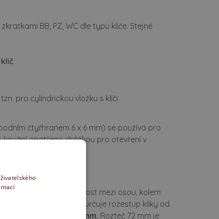
zkratkami BB, PZ, WC dle typu klíče. Stejné
klíč
n. pro cylindrickou vložku s klíči
e spodním čtyřhranem 6 x 6 mm) se používá pro
to kování opatřeno drážkou pro otevření v
uživatelského
ormací
 dveří. Rozteč je
vzdálenost mezi osou, kolem
metrech). Tato vzdálenost určuje rozestup kliky od
typy roztečí:
72, 90, 92 mm.
Rozteč 72 mm je