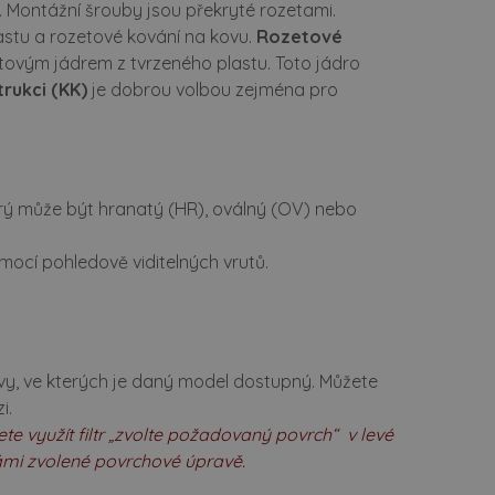
). Montážní šrouby jsou překryté rozetami.
astu a rozetové kování na kovu.
Rozetové
tovým jádrem z tvrzeného plastu. Toto jádro
rukci (KK)
je dobrou volbou zejména pro
který může být hranatý (HR), oválný (OV) nebo
ocí pohledově viditelných vrutů.
y, ve kterých je daný model dostupný. Můžete
i.
e využít filtr „zvolte požadovaný povrch“ v levé
vámi zvolené povrchové úpravě.