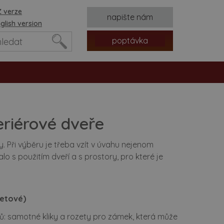
 verze
napište nám
glish version
poptávka
eriérové dveře
 Při výběru je třeba vzít v úvahu nejenom
lo s použitím dveří a s prostory, pro které je
tvorů
zetové)
lů: samotné kliky a rozety pro zámek, která může