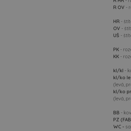
R HR
- r
R OV
- 
HR
- ští
OV
- št
UŠ
- ští
PK
- roz
KK
- roz
kl/kl
- k
kl/ko l
(levá, p
kl/ko p
(levá, p
BB
- kov
PZ
(FAB
WC -
sad