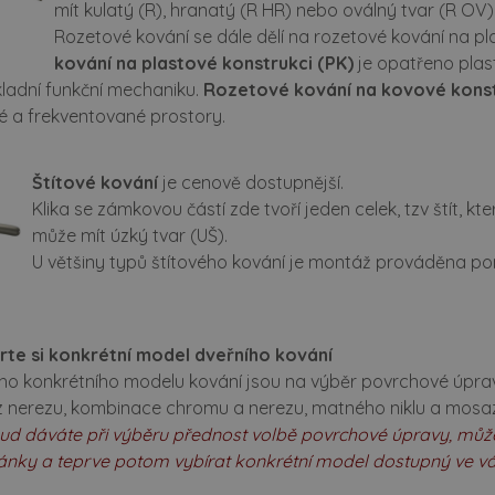
mít kulatý (R), hranatý (R HR) nebo oválný tvar (R OV
ciální dveře
ke stažení
Rozetové kování se dále dělí na rozetové kování na pl
rubně a systémy
školení montážníků
kování na plastové konstrukci (PK)
je opatřeno plas
kladní funkční mechaniku.
Rozetové kování na kovové konst
suvné dveře
ochrana oznamovatelů
é a frekventované prostory.
loskleněné dveře
kariéra
Štítové kování
je cenově dostupnější.
Klika se zámkovou částí zde tvoří jeden celek, tzv štít, 
zfalcové dveře
může mít úzký tvar (UŠ).
erzní dveře
U většiny typů štítového kování je montáž prováděna pom
ypické dveře a zárubně
rte si konkrétní model dveřního kování
vání
ho konkrétního modelu kování jsou na výběr povrchové úprav
 z nerezu, kombinace chromu a nerezu, matného niklu a mosaz
plňky
ud dáváte při výběru přednost volbě povrchové úpravy, můžet
pirace z pořadu jak se staví sen
tránky a teprve potom vybírat konkrétní model dostupný ve 