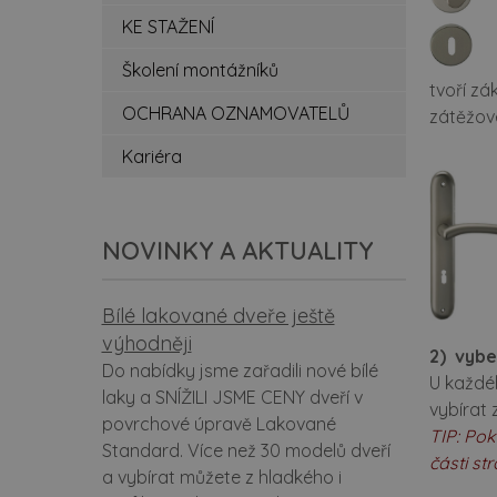
spe
KE STAŽENÍ
zá
Školení montážníků
tvoří zá
po
OCHRANA OZNAMOVATELŮ
zátěžov
Kariéra
ce
be
NOVINKY A AKTUALITY
rev
at
Bílé lakované dveře ještě
výhodněji
2)
vybe
ko
Do nabídky jsme zařadili nové bílé
U každé
laky a SNÍŽILI JSME CENY dveří v
vybírat
do
povrchové úpravě Lakované
TIP: Pok
Standard. Více než 30 modelů dveří
ins
části s
a vybírat můžete z hladkého i