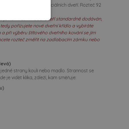
ména u vchodových a speciálních dveří. Rozteč 92
erou je konkrétní model dveří standardně dodáván,
tedy pořizujete nové dveřní křídlo a vybíráte
 a při výběru štítového dveřního kování se jím
 chcete rozteč změřit na zadlabacím zámku nebo
levá)
 z jedné strany kouli nebo madlo. Strannost se
 je vidět klika, záleží, kam směřuje:
u)