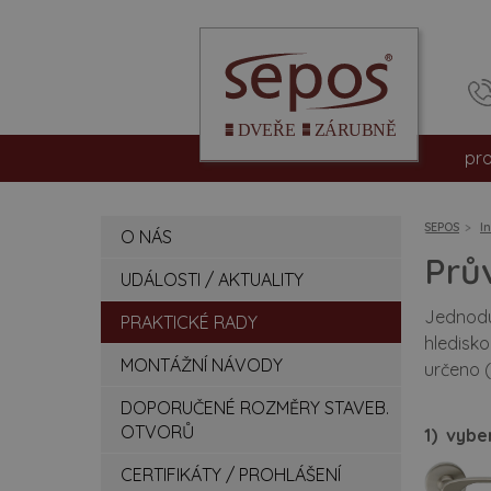
pr
int
SEPOS
I
O NÁS
vc
Prů
UDÁLOSTI / AKTUALITY
be
Jednoduc
PRAKTICKÉ RADY
hledisko
pro
MONTÁŽNÍ NÁVODY
určeno (
hpl
DOPORUČENÉ ROZMĚRY STAVEB.
OTVORŮ
1)
vyber
dv
CERTIFIKÁTY / PROHLÁŠENÍ