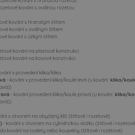
ozetové kování s hranatou rozetou
rozetové kování s oválnou rozetou
tové kování s hranatým štítem
ítové kování s oválným štítem
tové kování s úzkým štítem
etové kování na plastové konstrukci
etové kování na kovové konstrukci
ování v provedení klika/klika
evá
- kování v provedení klika/koule levá (u kování
klika/koul
ravá))
ravá
- kování provedení klika/koule pravá (u kování
klika/ko
ravá))
ání s otvorem na obyčejný klíč (štítové i rozetové)
)
- kování s otvorem na cylindrickou vložku (štítové i rozetové
a kování na toalety nebo koupelny (štítové i rozetové)