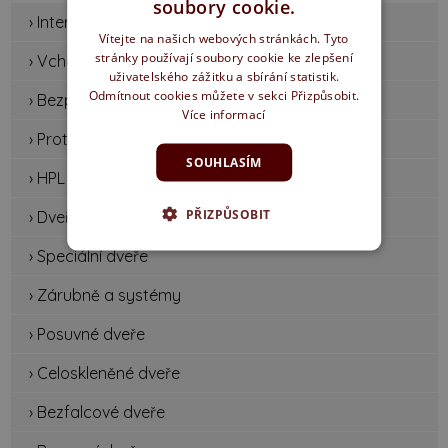
soubory cookie.
› Interiérové dveře
Vítejte na našich webových stránkách. Tyto
stránky používají soubory cookie ke zlepšení
› Vchodové dveře
uživatelského zážitku a sbírání statistik.
Odmítnout cookies můžete v sekci Přizpůsobit.
› Bezpečnostní dveře
Více informací
› Protipožární dveře
SOUHLASÍM
› HPL dveře
PŘIZPŮSOBIT
› Dveře s matným povrchem
› Speciální dveře
› Zárubně a systémy
› Posuvné dveře
› Celoskleněné dveře
› Bezfalcové dveře