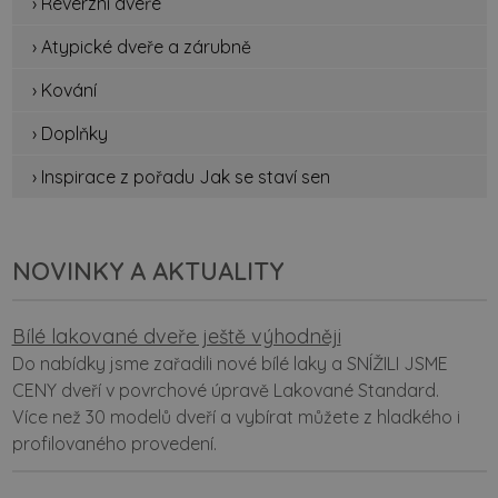
› Reverzní dveře
› Atypické dveře a zárubně
› Kování
› Doplňky
› Inspirace z pořadu Jak se staví sen
NOVINKY A AKTUALITY
Bílé lakované dveře ještě výhodněji
Do nabídky jsme zařadili nové bílé laky a SNÍŽILI JSME
CENY dveří v povrchové úpravě Lakované Standard.
Více než 30 modelů dveří a vybírat můžete z hladkého i
profilovaného provedení.