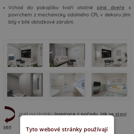
Vchod do pokojíčku tvoří otočné
plné dveře
s
povrchem z mechanicky odolného CPL v dekoru jilm
bílý v bílé obložkové zárubni.
zpět na stránku
Inspirace z pořadu Jak se staví
sen
Tyto webové stránky používají