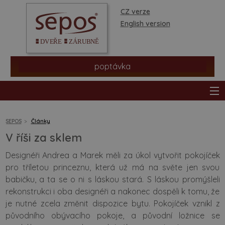
CZ verze
English version
poptávka
SEPOS
Články
V říši za sklem
produkty
Designéři Andrea a Marek měli za úkol vytvořit pokojíček
pro tříletou princeznu, která už má na světe jen svou
prodejní síť
babičku, a ta se o ni s láskou stará. S láskou promýšleli
rekonstrukci i oba designéři a nakonec dospěli k tomu, že
informace a rady
je nutné zcela změnit dispozice bytu. Pokojíček vznikl z
původního obývacího pokoje, a původní ložnice se