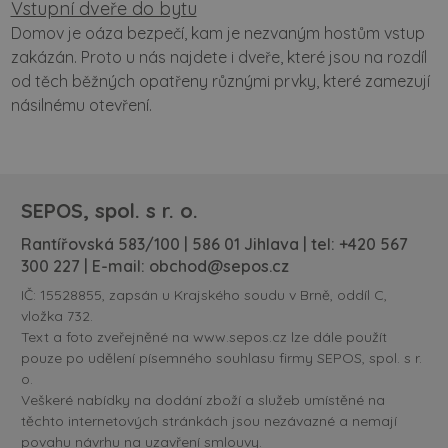
Vstupní dveře do bytu
Domov je oáza bezpečí, kam je nezvaným hostům vstup
zakázán. Proto u nás najdete i dveře, které jsou na rozdíl
od těch běžných opatřeny různými prvky, které zamezují
násilnému otevření.
SEPOS, spol. s r. o.
Rantířovská 583/100 | 586 01 Jihlava | tel:
+420 567
300 227
| E-mail:
obchod@sepos.cz
IČ: 15528855, zapsán u Krajského soudu v Brně, oddíl C,
vložka 732.
Text a foto zveřejněné na www.sepos.cz lze dále použít
pouze po udělení písemného souhlasu firmy SEPOS, spol. s r.
o.
Veškeré nabídky na dodání zboží a služeb umístěné na
těchto internetových stránkách jsou nezávazné a nemají
povahu návrhu na uzavření smlouvy.