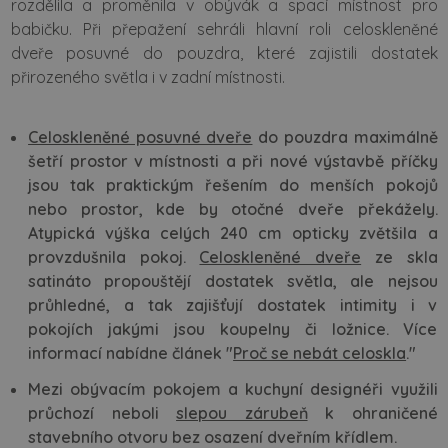
rozdělila a proměnila v obývák a spací místnost pro
babičku. Při přepažení sehráli hlavní roli celoskleněné
dveře posuvné do pouzdra, které zajistili dostatek
přirozeného světla i v zadní místnosti.
Celoskleněné posuvné dveře
do pouzdra maximálně
šetří prostor v místnosti a při nové výstavbě příčky
jsou tak praktickým řešením do menších pokojů
nebo prostor, kde by otočné dveře překážely.
Atypická výška celých 240 cm opticky zvětšila a
provzdušnila pokoj.
Celoskleněné dveře
ze skla
satináto propouštějí dostatek světla, ale nejsou
průhledné, a tak zajišťují dostatek intimity i v
pokojích jakými jsou koupelny či ložnice. Více
informací nabídne článek "
Proč se nebát celoskla
."
Mezi obývacím pokojem a kuchyní designéři využili
průchozí neboli
slepou zárubeň
k ohraničené
stavebního otvoru bez osazení dveřním křídlem.