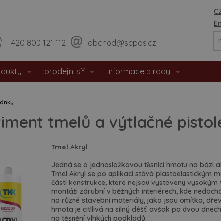
CZ
En
+420 800 121 112
obchod@sepos.cz
odukty
prodejní síť
informace a rady
eriérové dveře
prodejny
o nás
lánky
hodové dveře
sídlo firmy
události / aktuality
timent tmelů a výtlačné pisto
zpečnostní dveře
praktické rady
Tmel Akryl
tipožární dveře
montážní návody
Jedná se o jednosložkovou těsnicí hmotu na bázi a
Tmel Akryl se po aplikaci stává plastoelastickým m
 dveře
doporučené rozměry staveb. o
části konstrukce, které nejsou vystaveny vysokým 
montáži zárubní v běžných interiérech, kde nedocház
na různé stavební materiály, jako jsou omítka, dře
eře s matným povrchem
certifikáty / prohlášení
hmota je citllivá na silný déšť, avšak po dvou dne
na těsnění vlhkých podkladů.