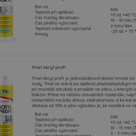
ciální dveře
ke stažení
Barva:
bílá
Teplota při aplikaci:
+5 až +40 °C
rubně a systémy
školení montážníků
Čas tvorby škraloupu:
10 - 15 min 
Čas plného vytvrzení:
2 mm/den
Teplotní odolnost vytvrzené
suvné dveře
ochrana oznamovatelů
-20 až + 75 
hmoty:
loskleněné dveře
kariéra
zfalcové dveře
Tmel Akryl profi
erzní dveře
Tmel Akryl profi je jednosložková těsnicí hmota na
vody. Tmel se stává po aplikaci plastoelastickým m
ypické dveře a zárubně
při montáži zárubní) a prasklin ve zdivu, u který
tlakům. Přilne na většinu stavebních materiálu, nap
vání
materiálům na bázi dřeva, sádrokartonu a ke kera
dilatace až 15% a jeho výhodou je, že nestéká ve ve
plňky
Barva:
bílá
Teplota při aplikaci:
+5 až +40 °C
Čas tvorby škraloupu:
pirace z pořadu jak se staví sen
10 - 15 min 
Čas plného vytvrzení:
2 - 3 mm/d