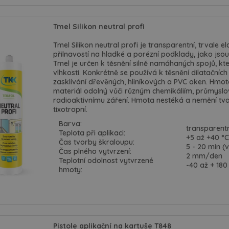
Tmel Silikon neutral profi
Tmel Silikon neutral profi je transparentní, trvale 
přilnavostí na hladké a porézní podklady, jako jsou
Tmel je určen k těsnění silně namáhaných spojů, kt
vlhkosti. Konkrétně se používá k těsnění dilatačníc
zasklívání dřevěných, hliníkových a PVC oken. Hmota
materiál odolný vůči různým chemikáliím, průmyslo
radioaktivnímu záření. Hmota nestéká a nemění tvar 
tixotropní.
Barva:
transparentn
Teplota při aplikaci:
+5 až +40 °C
Čas tvorby škraloupu:
5 - 20 min (v
Čas plného vytvrzení:
2 mm/den
Teplotní odolnost vytvrzené
-40 až + 180
hmoty:
Pistole aplikační na kartuše T848