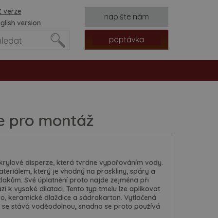
 verze
napište nám
glish version
poptávka
le pro montáž
krylové disperze, která tvrdne vypařováním vody.
ateriálem, který je vhodný na praskliny, spáry a
tvorů
tlakům. Své úplatnění proto najde zejména při
í k vysoké dilataci. Tento typ tmelu lze aplikovat
vo, keramické dlaždice a sádrokarton. Vytlačená
ch se stává voděodolnou, snadno se proto používá