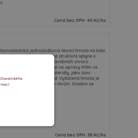
°C
Cena bez DPH: 40 Kč/ks
plastoelastická jednosložková těsnicí hmota na bázi
rzený tměl díky hrubozrnné struktuře splyne s
m ke tmelení spár kolem stavebních otvorů.
ní a okenních rámů, případně na opravy trhlin ve
řilne na veškeré porézní materiály, jako jsou
ly se štukovou vrstvou apod. Vytlačená hmota je
uživatelského
 odolnou vůči atmosférickým vlivům. Snadno se
ormací
°C
Cena bez DPH: 38 Kč/ks