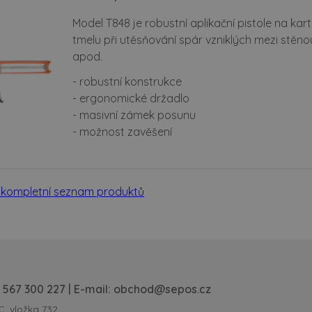
Model T848 je robustní aplikační pistole na kartu
tmelu při utěsňování spár vzniklých mezi stěno
apod.
- robustní konstrukce
- ergonomické držadlo
- masivní zámek posunu
- možnost zavěšení
 kompletní seznam produktů
 567 300 227
| E-mail:
obchod@sepos.cz
C, vložka 732.