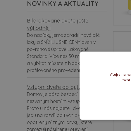
NOVINKY A AKTUALITY
Bílé lakované dveře ještě
výhodněji
Do nabídky jsme zařadili nové bílé
laky a SNÍŽILI JSME CENY dveří v
povrchové úpravě Lakované
Standard. Více než 30 modelů dveří
a vybírat můžete z hladkého i
profilovaného provedení.
Vítejte na n
zážit
Vstupní dveře do bytu
Domov je oáza bezpečí, kam je
nezvaným hostům vstup zakázán.
Proto u nás najdete i dveře, které
jsou na rozdíl od těch běžných
opatřeny různými prvky, které
zamezují násilnému otevření.