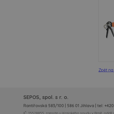
Zpět na
SEPOS, spol. s r. o.
Rantířovská 583/100 | 586 01 Jihlava | tel:
+420
IČ: 15528855, zapsán u Krajského soudu v Brně, oddíl 