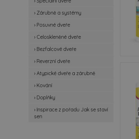
› Speciální dveře
spe
› Zárubně a systémy
zá
› Posuvné dveře
po
› Celoskleněné dveře
ce
› Bezfalcové dveře
be
› Reverzní dveře
rev
› Atypické dveře a zárubně
› Kování
at
› Doplňky
ko
› Inspirace z pořadu Jak se staví
do
sen
ins