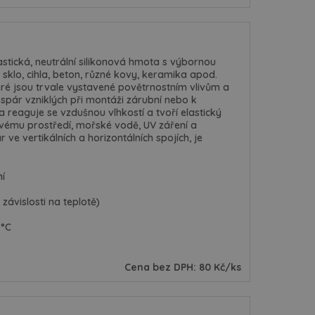
elastická, neutrální silikonová hmota s výbornou
 sklo, cihla, beton, různé kovy, keramika apod.
eré jsou trvale vystavené povětrnostním vlivům a
h spár vzniklých při montáži zárubní nebo k
 reaguje se vzdušnou vlhkostí a tvoří elastický
vému prostředí, mořské vodě, UV záření a
ve vertikálních a horizontálních spojích, je
í
 závislosti na teplotě)
 °C
Cena bez DPH: 80 Kč/ks