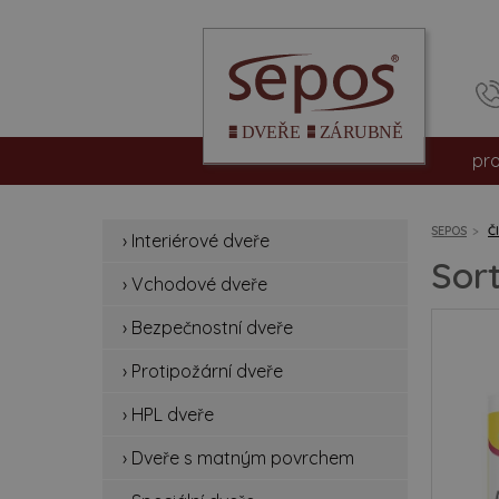
pr
int
SEPOS
Č
› Interiérové dveře
vc
Sor
› Vchodové dveře
be
› Bezpečnostní dveře
pro
› Protipožární dveře
hpl
› HPL dveře
› Dveře s matným povrchem
dv