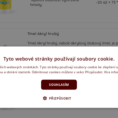
Teplotní odolnost vytvrzené
-20 až + 75 
hmoty:
Tmel Akryl hrubý
Tmel Akryl hrubý, neboli akrylový štukový tmel, je 
akrylové disperze s obsahem štukového písku. Vytv
běžnou bílou omítkou, a proto se používá předevší
Využijete jej tedy k těsnění spár při montáži zárub
Tyto webové stránky používají soubory cookie.
zdivu a jiných prasklin. Tmel akryl hrubý výborně p
například beton, pěnobeton, cihla, omítka, materiá
ašich webových stránkách. Tyto stránky používají soubory cookie ke zlepšení 
citlivá na silný déšť, po dvou dnech se však stává
ku a sbírání statistik. Odmítnout cookies můžete v sekci Přizpůsobit.
Více inf
proto používá také na těsnění vlhkých podkladů.
Barva:
SOUHLASÍM
bílá
Teplota při aplikaci:
+5 až +40 °C
Čas tvorby škraloupu:
15 ± 5 min
Teplotní odolnost vytvrzené
PŘIZPŮSOBIT
-20 až + 75 
hmoty: