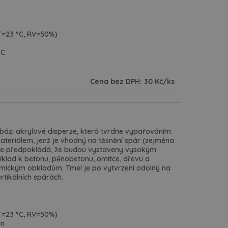
(T=23 °C, RV=50%)
°C
Cena bez DPH: 30 Kč/ks
 bázi akrylové disperze, která tvrdne vypařováním
ateriálem, jenž je vhodný na těsnění spár (zejména
ch se předpokládá, že budou vystaveny vysokým
říklad k betonu, pěnobetonu, omítce, dřevu a
mickým obkladům. Tmel je po vytvrzení odolný na
rtikálních spárách.
(T=23 °C, RV=50%)
en