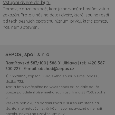
Vstupní dveře do bytu
Domov je oáza bezpečí, kam je nezvaným hostům vstup
zakázán. Proto u nás najdete i dveře, které jsou na rozdíl
od těch běžných opatřeny různými prvky, které zamezují
násilnému otevření.
SEPOS, spol. s r. o.
Rantířovská 583/100 | 586 01 Jihlava | tel:
+420 567
300 227
| E-mail:
obchod@sepos.cz
IČ: 15528855, zapsán u Krajského soudu v Brně, oddíl C,
vložka 732.
Text a foto zveřejněné na www.sepos.cz lze dále použít
pouze po udělení písemného souhlasu firmy SEPOS, spol. s r.
o.
Veškeré nabídky na dodání zboží a služeb umístěné na
těchto internetových stránkách jsou nezávazné a nemají
povahu návrhu na uzavření smlouvy.