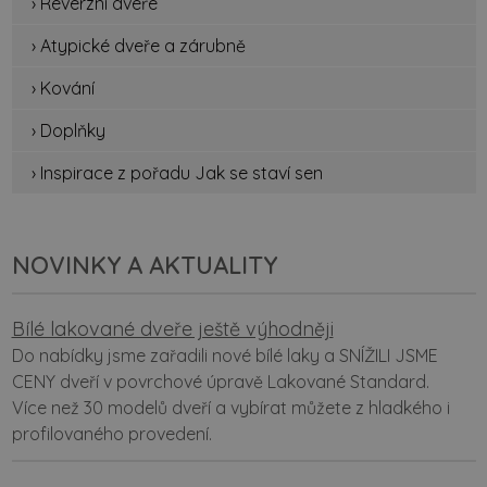
› Reverzní dveře
› Atypické dveře a zárubně
› Kování
› Doplňky
› Inspirace z pořadu Jak se staví sen
NOVINKY A AKTUALITY
Bílé lakované dveře ještě výhodněji
Do nabídky jsme zařadili nové bílé laky a SNÍŽILI JSME
CENY dveří v povrchové úpravě Lakované Standard.
Více než 30 modelů dveří a vybírat můžete z hladkého i
profilovaného provedení.