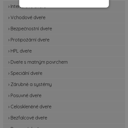
› Interiérové dveře
› Vchodové dveře
› Bezpečnostní dveře
› Protipožární dveře
› HPL dveře
› Dveře s matným povrchem
› Speciální dveře
› Zárubně a systémy
› Posuvné dveře
› Celoskleněné dveře
› Bezfalcové dveře