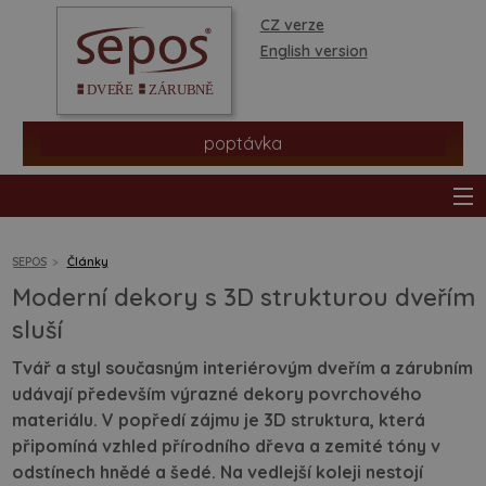
CZ verze
English version
poptávka
SEPOS
Články
Moderní dekory s 3D strukturou dveřím
produkty
sluší
Tvář a styl současným interiérovým dveřím a zárubním
prodejní síť
udávají především výrazné dekory povrchového
materiálu. V popředí zájmu je 3D struktura, která
informace a rady
připomíná vzhled přírodního dřeva a zemité tóny v
odstínech hnědé a šedé. Na vedlejší koleji nestojí