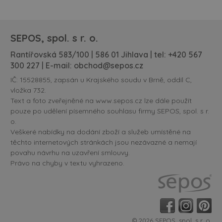
SEPOS, spol. s r. o.
Rantířovská 583/100 | 586 01 Jihlava | tel:
+420 567
300 227
| E-mail:
obchod@sepos.cz
IČ: 15528855, zapsán u Krajského soudu v Brně, oddíl C,
vložka 732.
Text a foto zveřejněné na www.sepos.cz lze dále použít
pouze po udělení písemného souhlasu firmy SEPOS, spol. s r.
o.
Veškeré nabídky na dodání zboží a služeb umístěné na
těchto internetových stránkách jsou nezávazné a nemají
povahu návrhu na uzavření smlouvy.
Právo na chyby v textu vyhrazeno.
© 2026 SEPOS, spol. s r. o.