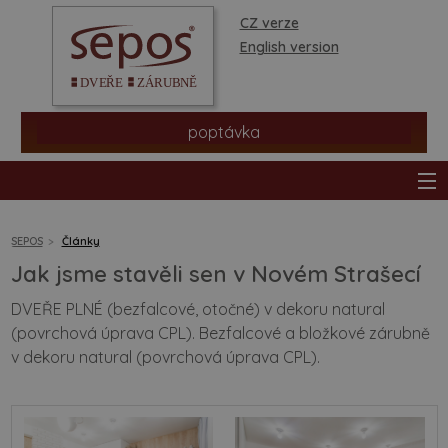
CZ verze
English version
poptávka
SEPOS
Články
Jak jsme stavěli sen v Novém Strašecí
produkty
DVEŘE PLNÉ (bezfalcové, otočné) v dekoru natural
(povrchová úprava CPL). Bezfalcové a bložkové zárubně
prodejní síť
v dekoru natural (povrchová úprava CPL).
informace a rady