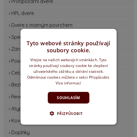
› Protipožární dveře
› HPL dveře
› Dveře s matným povrchem
› Speciální dveře
Tyto webové stránky používají
› Zárubně a systémy
soubory cookie.
Vítejte na našich webových stránkách. Tyto
› Posuvné dveře
stránky používají soubory cookie ke zlepšení
uživatelského zážitku a sbírání statistik.
› Celoskleněné dveře
Odmítnout cookies můžete v sekci Přizpůsobit.
Více informací
› Bezfalcové dveře
› Reverzní dveře
SOUHLASÍM
› Atypické dveře a zárubně
PŘIZPŮSOBIT
› Kování
› Doplňky