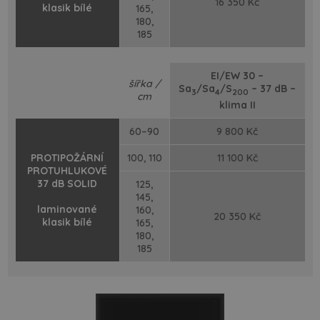
16 350 Kč
klasik bílé
165,
180,
185
EI/EW 30 –
šířka /
Sa
/Sa
/S
– 37 dB –
3
4
200
cm
klima II
60–90
9 800 Kč
PROTIPOŽÁRNÍ
100, 110
11 100 Kč
PROTUHLUKOVÉ
37 dB SOLID
125,
145,
laminované
160,
20 350 Kč
klasik bílé
165,
180,
185