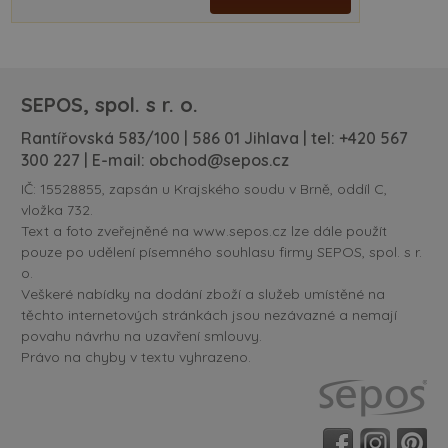
SEPOS, spol. s r. o.
Rantířovská 583/100 | 586 01 Jihlava | tel:
+420 567
300 227
| E-mail:
obchod@sepos.cz
IČ: 15528855, zapsán u Krajského soudu v Brně, oddíl C,
vložka 732.
Text a foto zveřejněné na www.sepos.cz lze dále použít
pouze po udělení písemného souhlasu firmy SEPOS, spol. s r.
o.
Veškeré nabídky na dodání zboží a služeb umístěné na
těchto internetových stránkách jsou nezávazné a nemají
povahu návrhu na uzavření smlouvy.
Právo na chyby v textu vyhrazeno.