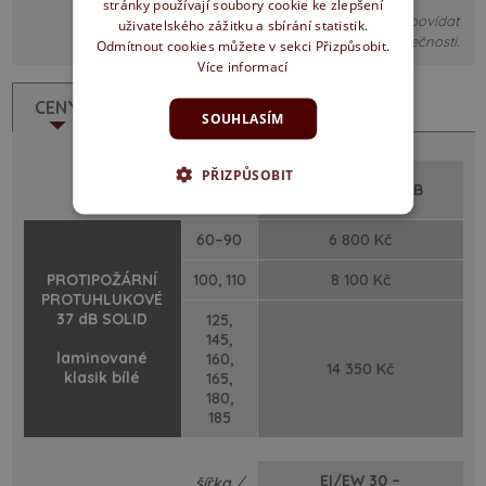
stránky používají soubory cookie ke zlepšení
Obrázky jsou pouze ilustrativní, nemusí detailně odpovídat
uživatelského zážitku a sbírání statistik.
skutečnosti.
Odmítnout cookies můžete v sekci Přizpůsobit.
Více informací
CENY
POPIS
SOUHLASÍM
PŘIZPŮSOBIT
šířka /
EI/EW 30 – 37 dB
cm
60–90
6 800 Kč
PROTIPOŽÁRNÍ
100, 110
8 100 Kč
PROTUHLUKOVÉ
37 dB SOLID
125,
145,
laminované
160,
14 350 Kč
klasik bílé
165,
180,
185
EI/EW 30 –
šířka /