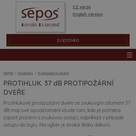
CZ verze
English version
poptávka
SEPOS
Produkty
Protipožární dveře
PROTIHLUK. 37 dB PROTIPOŽÁRNÍ
produkty
DVEŘE
Protihlukové protipožární dveře se zvukovým útlumem 37
prodejní síť
dB mají své opodstatnění všude tam, kde je potřeba
zajistit požární a zvukovou izolaci, například v případě
informace a rady
vstupu do bytu. Na výběr je široká škála dekorů.