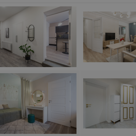
ciální dveře
ke stažení
rubně a systémy
školení montážníků
suvné dveře
ochrana oznamovatelů
loskleněné dveře
kariéra
zfalcové dveře
erzní dveře
ypické dveře a zárubně
vání
plňky
pirace z pořadu jak se staví sen