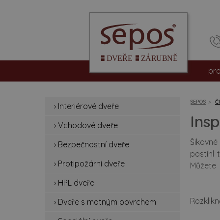
pr
int
SEPOS
Č
› Interiérové dveře
vc
Insp
› Vchodové dveře
be
Šikovné
› Bezpečnostní dveře
postihl
pro
› Protipožární dveře
Můžete 
slot88ku
hpl
› HPL dveře
Rozklikně
› Dveře s matným povrchem
dv