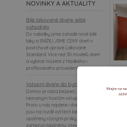
NOVINKY A AKTUALITY
Bílé lakované dveře ještě
výhodněji
Do nabídky jsme zařadili nové bílé
laky a SNÍŽILI JSME CENY dveří v
povrchové úpravě Lakované
Standard. Více než 30 modelů dveří
a vybírat můžete z hladkého i
profilovaného provedení.
Vstupní dveře do bytu
Vítejte na n
Domov je oáza bezpečí, kam je
zážit
nezvaným hostům vstup zakázán.
Proto u nás najdete i dveře, které
jsou na rozdíl od těch běžných
opatřeny různými prvky, které
zamezují násilnému otevření.