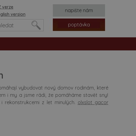
 verze
napište nám
glish version
poptávka
n
t pomáhají vybudovat nový domov rodinám, které
kem i my a jsme rádi, že pomáháme stavět sny!
 i rekonstrukcemi z let minulých.
olxslot gacor
tvorů