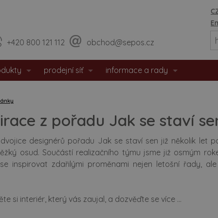
CZ
En
+420 800 121 112
obchod@sepos.cz
odukty
prodejní síť
informace a rady
eriérové dveře
prodejny
o nás
lánky
hodové dveře
sídlo firmy
události / aktuality
irace z pořadu Jak se staví se
zpečnostní dveře
praktické rady
 dvojice designérů pořadu Jak se staví sen již několik le
 těžký osud. Součástí realizačního týmu jsme již osmým ro
tipožární dveře
montážní návody
se inspirovat zdařilými proměnami nejen letošní řady, ale
 login
 dveře
doporučené rozměry staveb. o
te si interiér, který vás zaujal, a dozvěďte se více ...
eře s matným povrchem
certifikáty / prohlášení