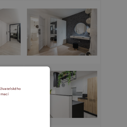
uživatelského
ormací