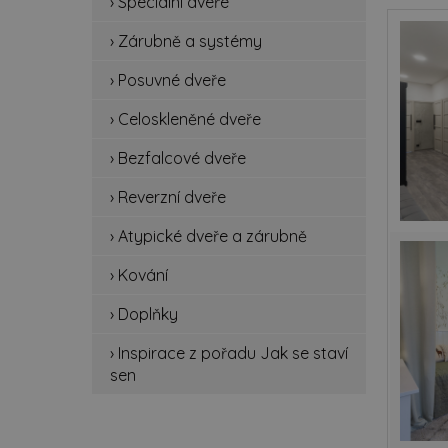
› Speciální dveře
spe
› Zárubně a systémy
zá
› Posuvné dveře
po
› Celoskleněné dveře
ce
› Bezfalcové dveře
be
› Reverzní dveře
rev
› Atypické dveře a zárubně
› Kování
at
› Doplňky
ko
› Inspirace z pořadu Jak se staví
do
sen
ins